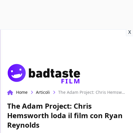
Recensioni
Format video
Marvel
Netflix
Disney+
Prime
X
FILM
Home
Articoli
The Adam Project: Chris Hemsworth loda il film con Ryan Reynolds
The Adam Project: Chris
Hemsworth loda il film con Ryan
Reynolds