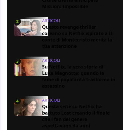
Mission: Impossible
ARTICOLI
2
Questo revenge thriller
coreano su Netflix ispirato a Il
conte di Montecristo merita la
tua attenzione
ARTICOLI
3
Su Netflix, la vera storia di
Luka Magnotta: quando la
fame di popolarità trasforma in
assassino
ARTICOLI
4
Questa serie su Netflix ha
battuto Lost creando il finale
che i fan del genere
aspettavano da anni