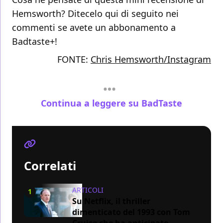
Hemsworth? Ditecelo qui di seguito nei
commenti se avete un abbonamento a
Badtaste+!
FONTE:
Chris Hemsworth/Instagram
Continua a leggere su BadTaste
Correlati
ARTICOLI
1
Su Netflix, il thriller
dimenticato del 1993 con Tom
Cruise che ha anticipato