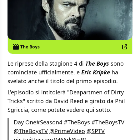
The Boys
Le riprese della stagione 4 di
The Boys
sono
cominciate ufficialmente, e
Eric Kripke
ha
svelato anche il titolo del primo episodio.
L'episodio si intitolerà "Deapartmen of Dirty
Tricks" scritto da David Reed e girato da Phil
Sgriccia, come potete vedere qui sotto.
Day One
#Season4
#TheBoys
#TheBoysTV
@TheBoysTV
@PrimeVideo
@SPTV
pic.twitter.com/M66rk8tpR1