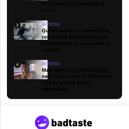
film vietati ci ossessionano
tanto
ARTICOLI
3
Questo action su Prime Video
contiene la migliore scena di
combattimento con coltelli di
sempre
ARTICOLI
4
Matt Damon su Prime Video,
nell'action vicino al fallimento
(che fu salvato dall'11
settembre)