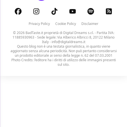
Privacy Policy
Cookie Policy
Disclaimer
© 2026 BadTaste.it proprietà di
Digital Dreams s.r.l.
- Partita IVA:
11885930963 - Sede legale: Via Alberico Albricci 8, 20122 Milano
Italy -
info@digitaldreams.it
Questo blog non è una testata giornalistica, in quanto viene
aggiornato senza alcuna periodicità. Non può pertanto considerarsi
un prodotto editoriale ai sensi della legge n. 62 del 07.03.2001
Photo Credits: l’editore ha i diritti di utilizzo delle immagini presenti
sul sito.