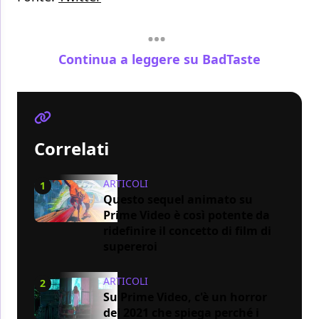
Continua a leggere su BadTaste
Correlati
ARTICOLI
1
Questo sequel animato su
Prime Video è così potente da
ridefinire il concetto di film di
supereroi
ARTICOLI
2
Su Prime Video, c'è un horror
del 2021 che spiega perché i