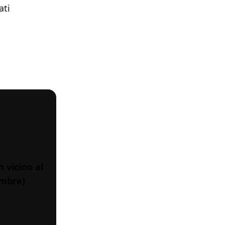
ati
 vicino al
embre)