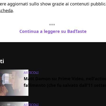
re aggiornati sullo show grazie ai contenuti pubblic
scheda
.
Continua a leggere su BadTaste
ti
ARTICOLI
Matt Damon su Prime Video, nell'action
fallimento (che fu salvato dall'11 sett
ARTICOLI