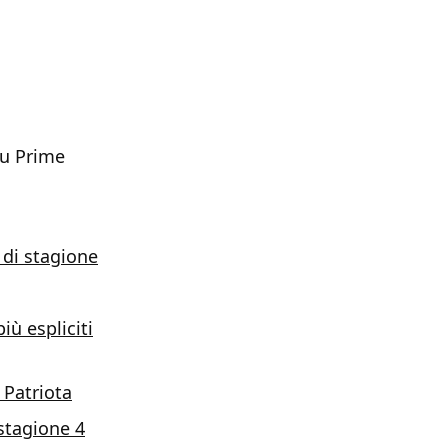
su Prime
 di stagione
iù espliciti
 Patriota
 stagione 4