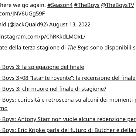
, here we go again.
#Season4
#TheBoys
@TheBoysTV
r.com/JNV6UGg59F
aid (@JackQuaid92)
August 13, 2022
.instagram.com/p/ChRKkdLMOxL/
ate della terza stagione di
The Boys
sono disponibili 
 Boys 3: la spiegazione del finale
 Boys 3×08 “Istante rovente”: la recensione del finale
 Boys 3: chi muore nel finale di stagione?
 Boys: curiosità e retroscena su alcuni dei momenti p
smo
 Boys: Antony Starr non vuole alcuna redenzione per
 Boys: Eric Kripke parla del futuro di Butcher e della