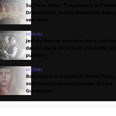
Su Prime Video, il capolavoro dell'ani
DreamWorks ancora imbattibile dopo p
vent'anni
ARTICOLI
Jeremy Renner su Prime Video, nel blo
da una storia dei Grimm che divide crit
pubblico
ARTICOLI
Body horror e streghe su Prime Video, 
sofisticato (e divisivo) remake di Luca
Guadagnino