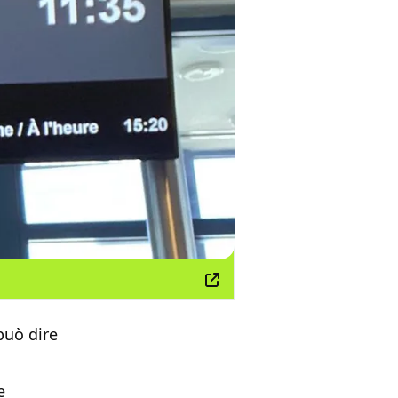
può dire
e