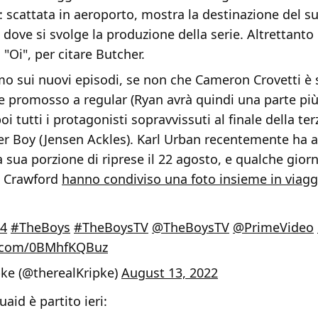
scattata in aeroporto, mostra la destinazione del su
 dove si svolge la produzione della serie. Altrettan
"Oi", per citare Butcher.
o sui nuovi episodi, se non che Cameron Crovetti è 
 promosso a regular (Ryan avrà quindi una parte più 
i tutti i protagonisti sopravvissuti al finale della te
ier Boy (Jensen Ackles). Karl Urban recentemente ha 
la sua porzione di riprese il 22 agosto, e qualche gio
e Crawford
hanno condiviso una foto insieme in viaggi
4
#TheBoys
#TheBoysTV
@TheBoysTV
@PrimeVideo
er.com/0BMhfKQBuz
pke (@therealKripke)
August 13, 2022
aid è partito ieri: