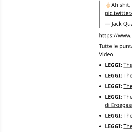
🖕🏻Ah shit
pic.twitte
— Jack Qu
https://www
Tutte le punt
Video.
LEGGI:
The
LEGGI:
The
LEGGI:
The
LEGGI:
The
di Eroega
LEGGI:
The
LEGGI:
The