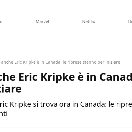
eo
Marvel
Netflix
D
 anche Eric Kripke è in Canada, le riprese stanno per iniziare
he Eric Kripke è in Canad
ziare
c Kripke si trova ora in Canada: le ripr
nti