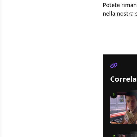
Potete rimane
nella
nostra 
Correla
1
2