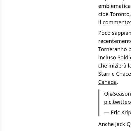
emblematica: 
cioè Toronto,
il commento: 
Poco sappiam
recentemente
Torneranno po
incluso Sold
che inizierà 
Starr e Chac
Canada
.
Oi
#Season
pic.twitt
— Eric Kri
Anche Jack Qu