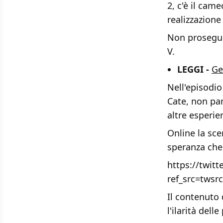
2, c'è il cam
realizzazione
Non proseguit
V.
LEGGI -
Ge
Nell'episodio
Cate, non pa
altre esperie
Online la sc
speranza che 
https://twit
ref_src=twsr
Il contenuto 
l'ilarità dell