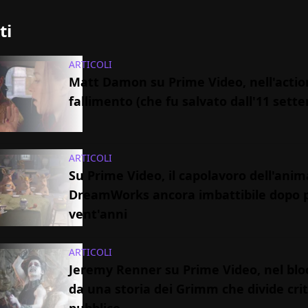
ti
ARTICOLI
Matt Damon su Prime Video, nell'action
fallimento (che fu salvato dall'11 sett
ARTICOLI
Su Prime Video, il capolavoro dell'ani
DreamWorks ancora imbattibile dopo p
vent'anni
ARTICOLI
Jeremy Renner su Prime Video, nel blo
da una storia dei Grimm che divide crit