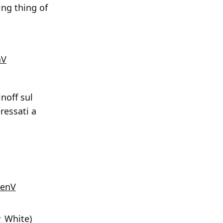
ing thing of
nV
inoff sul
ressati a
enV
w_White)