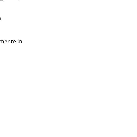
.
amente in