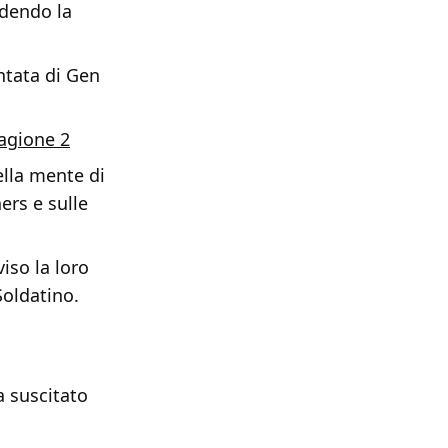
edendo la
ntata di Gen
tagione 2
ella mente di
ers e sulle
iso la loro
Soldatino.
a suscitato