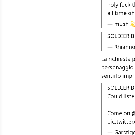
holy fuck 
all time o
— mush 
SOLDIER 
— Rhianno
La richiesta 
personaggio,
sentirlo impr
SOLDIER 
Could list
Come on
@
pic.twitt
— Garstige