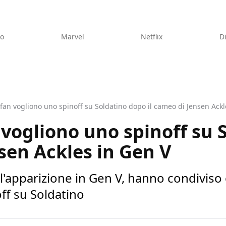
eo
Marvel
Netflix
D
 fan vogliono uno spinoff su Soldatino dopo il cameo di Jensen Ackl
n vogliono uno spinoff su
nsen Ackles in Gen V
 l'apparizione in Gen V, hanno condiviso 
ff su Soldatino