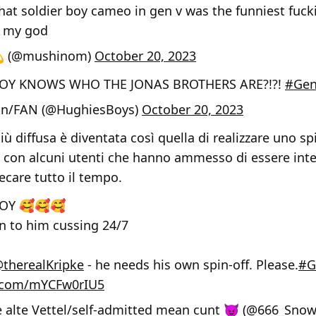
that soldier boy cameo in gen v was the funniest fuck
h my god
 (@mushinom)
October 20, 2023
BOY KNOWS WHO THE JONAS BROTHERS ARE?!?!
#Ge
n/FAN (@HughiesBoys)
October 20, 2023
più diffusa è diventata così quella di realizzare uno sp
 con alcuni utenti che hanno ammesso di essere inte
ecare tutto il tempo.
BOY 🥰🥰🥰
en to him cussing 24/7
therealKripke
- he needs his own spin-off. Please.
#G
er.com/mYCFw0rIU5
 alte Vettel/self-admitted mean cunt 😈 (@666_Sno