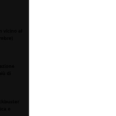
 vicino al
embre)
mazione
iù di
ckbuster
ica e