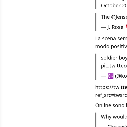
October 20
The
@Jens
— J. Rose
La scena semb
modo positiv
soldier bo
pic.twitte
— ☪︎ (@ko
https://twit
ref_src=twsr
Online sono i
Why would 
— Cleaver