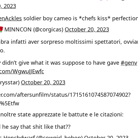
, 2023
enAckles
soldier boy cameo is *chefs kiss* perfection
 🌹MINNCON (@corgicas)
October 20, 2023
ra infatti aver sorpreso moltissimi spettatori, ovvi
o.
y didn’t give what it was suppose to have gave
#genv
r.com/WgwuJJEwfc
rysstar)
October 20, 2023
ter.com/aftersunfilm/status/1715161074587074902?
c%5Etfw
noltre state apprezzate le battute e le citazioni:
he say that shit like that??
's Henchdwarf (@cowgirl_bebop)
October 20, 2023