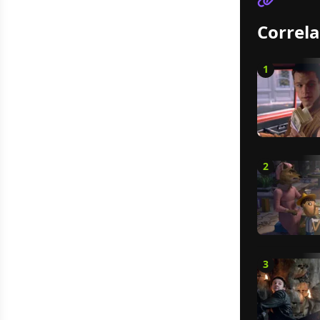
Correla
1
2
3