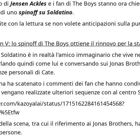
eo di
Jensen Ackles
e i fan di The Boys stanno ora chi
 di uno
spinoff su Soldatino
.
e con la lettura se non volete anticipazioni sulla pu
n V: lo spinoff di The Boys ottiene il rinnovo per la s
 Soldatino è in realtà l'amico immaginario che vive n
rlando quindi come lui e conversando sui Jonas Broth
nze personali di Cate.
ena ha scatenato i commenti dei fan che hanno condiv
vengano realizzate ulteriori sequenze con al centro 
ter.com/kazoyalai/status/1715162284161454568?
c%5Etfw
della scena, tra cui il riferimento ai Jonas Brothers, h
e persone.