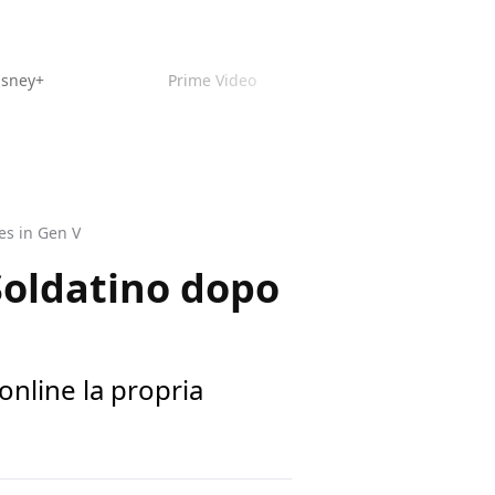
isney+
Prime Video
es in Gen V
 Soldatino dopo
online la propria