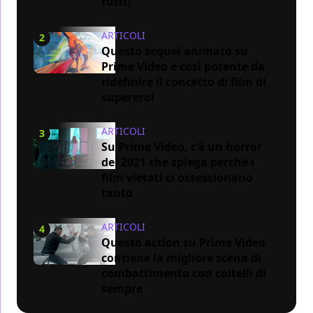
tutti)
ARTICOLI
2
Questo sequel animato su
Prime Video è così potente da
ridefinire il concetto di film di
supereroi
ARTICOLI
3
Su Prime Video, c'è un horror
del 2021 che spiega perché i
film vietati ci ossessionano
tanto
ARTICOLI
4
Questo action su Prime Video
contiene la migliore scena di
combattimento con coltelli di
sempre