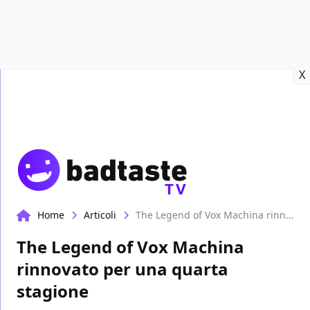
Recensioni
Format video
Marvel
Netflix
Disney+
Prime
X
TV
Home
Articoli
The Legend of Vox Machina rinnovato per una quarta stagione
The Legend of Vox Machina
rinnovato per una quarta
stagione