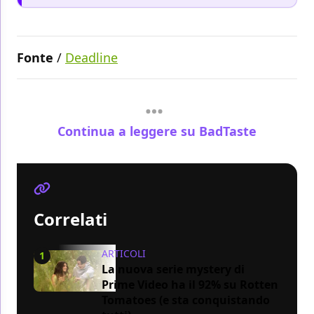
Fonte
/
Deadline
Continua a leggere su BadTaste
Correlati
ARTICOLI
1
La nuova serie mystery di
Prime Video ha il 92% su Rotten
Tomatoes (e sta conquistando