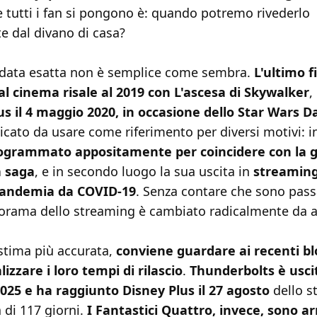
tutti i fan si pongono è: quando potremo rivederlo
dal divano di casa?
 data esatta non è semplice come sembra.
L'ultimo f
al cinema risale al 2019 con L'ascesa di Skywalker
,
us il 4 maggio 2020, in occasione dello Star Wars D
cato da usare come riferimento per diversi motivi: i
rogrammato appositamente per coincidere con la 
a saga
, e in secondo luogo la sua uscita in
streamin
pandemia da COVID-19
. Senza contare che sono pass
anorama dello streaming è cambiato radicalmente da a
stima più accurata,
conviene guardare ai recenti b
izzare i loro tempi di rilascio
.
Thunderbolts è uscit
2025 e ha raggiunto Disney Plus il 27 agosto
dello s
 di 117 giorni.
I Fantastici Quattro, invece, sono arr