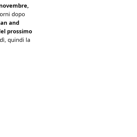
5 novembre,
iorni dopo
ian and
del prossimo
ì, quindi la