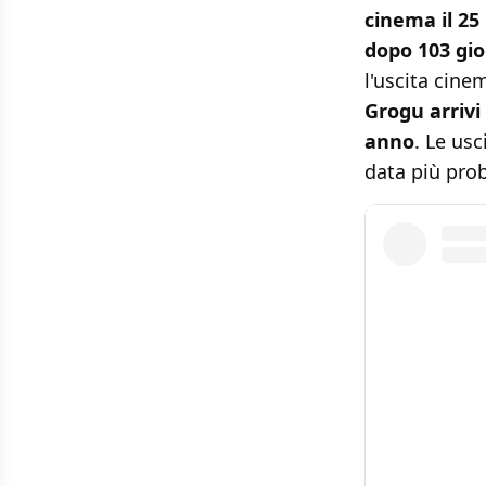
cinema il 25
dopo 103 gio
l'uscita cine
Grogu arrivi
anno
. Le us
data più prob