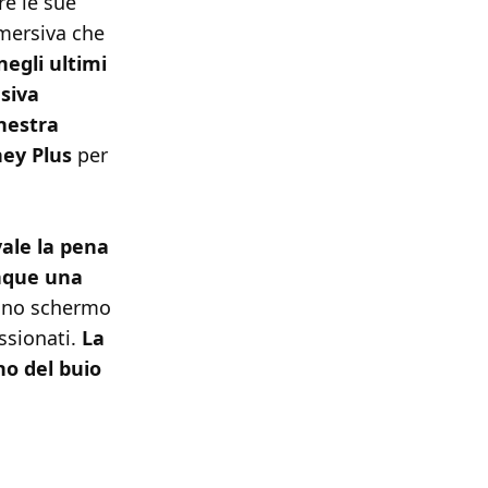
re le sue
mmersiva che
negli ultimi
siva
inestra
ney Plus
per
vale la pena
unque una
 uno schermo
ssionati.
La
o del buio