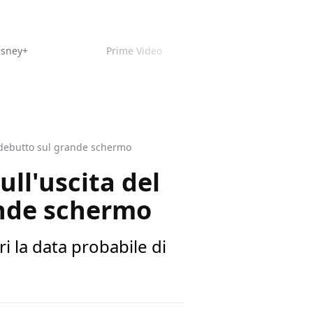
isney+
Prime Video
l debutto sul grande schermo
ll'uscita del
ande schermo
 la data probabile di