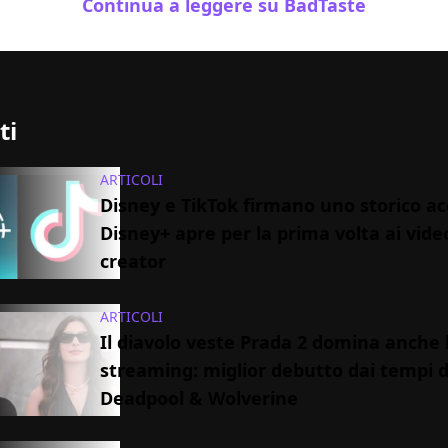
Continua a leggere su BadTaste
ti
ARTICOLI
Disney e TikTok firmano uno storico ac
Disney+ apre per la prima volta ai vide
creator
ARTICOLI
Il diavolo veste Prada 2 domina anche 
streaming: miglior debutto dai tempi d
Deadpool & Wolverine