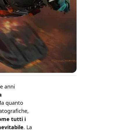
te anni
a
 Ma quanto
atografiche,
me tutti i
nevitabile
. La