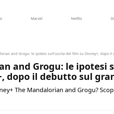
eo
Marvel
Netflix
D
rian and Grogu: le ipotesi sull'uscita del film su Disney+, dopo i
n and Grogu: le ipotesi su
+, dopo il debutto sul gr
ney+ The Mandalorian and Grogu? Scopri