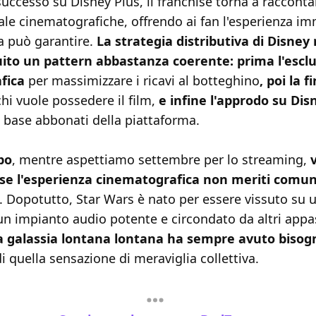
 successo su Disney Plus, il franchise torna a racconta
sale cinematografiche, offrendo ai fan l'esperienza i
a può garantire.
La strategia distributiva di Disney 
ito un pattern abbastanza coerente: prima l'esclu
fica
per massimizzare i ricavi al botteghino
, poi la f
hi vuole possedere il film,
e infine l'approdo su Dis
 base abbonati della piattaforma.
po
, mentre aspettiamo settembre per lo streaming,
 se l'esperienza cinematografica non meriti com
. Dopotutto, Star Wars è nato per essere vissuto su
un impianto audio potente e circondato da altri appa
 galassia lontana lontana ha sempre avuto bisogn
i quella sensazione di meraviglia collettiva.