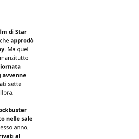
ilm di Star
 che
approdò
ay
. Ma quel
nnanzitutto
giornata
g avvenne
ati sette
llora.
lockbuster
o nelle sale
tesso anno,
ivati al