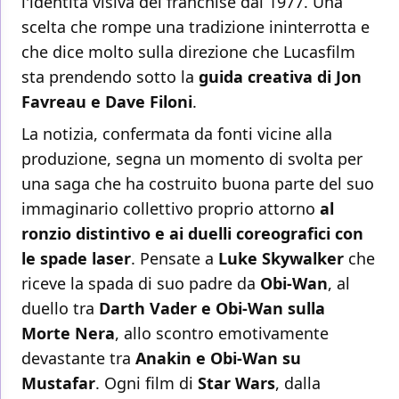
l'identità visiva del franchise dal 1977. Una
scelta che rompe una tradizione ininterrotta e
che dice molto sulla direzione che Lucasfilm
sta prendendo sotto la
guida creativa di Jon
Favreau e Dave Filoni
.
La notizia, confermata da fonti vicine alla
produzione, segna un momento di svolta per
una saga che ha costruito buona parte del suo
immaginario collettivo proprio attorno
al
ronzio distintivo e ai duelli coreografici con
le spade laser
. Pensate a
Luke Skywalker
che
riceve la spada di suo padre da
Obi-Wan
, al
duello tra
Darth Vader e Obi-Wan sulla
Morte Nera
, allo scontro emotivamente
devastante tra
Anakin e Obi-Wan su
Mustafar
. Ogni film di
Star Wars
, dalla