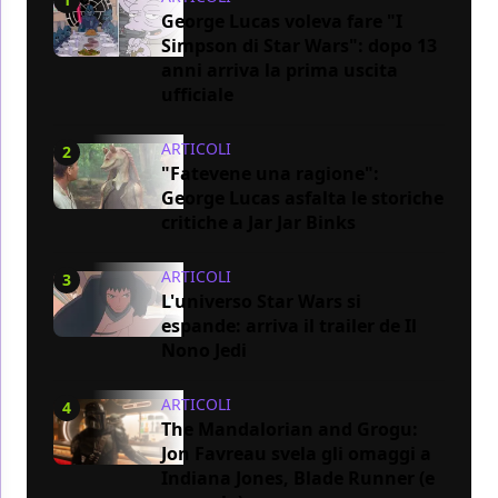
George Lucas voleva fare "I
Simpson di Star Wars": dopo 13
anni arriva la prima uscita
ufficiale
ARTICOLI
2
"Fatevene una ragione":
George Lucas asfalta le storiche
critiche a Jar Jar Binks
ARTICOLI
3
L'universo Star Wars si
espande: arriva il trailer de Il
Nono Jedi
ARTICOLI
4
The Mandalorian and Grogu:
Jon Favreau svela gli omaggi a
Indiana Jones, Blade Runner (e