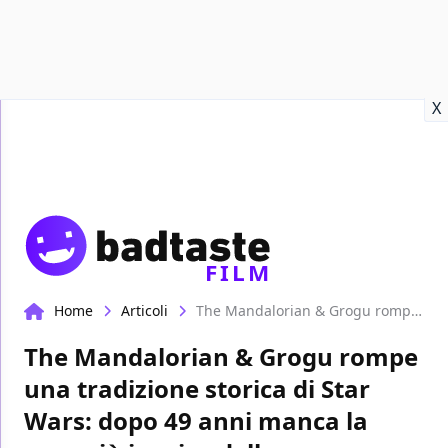
Recensioni
Format video
Marvel
Netflix
Disney+
Prime
X
FILM
Home
Articoli
The Mandalorian & Grogu rompe una tradizione storica di Star Wars: dopo 49 anni manca la cosa più iconica della saga
The Mandalorian & Grogu rompe
una tradizione storica di Star
Wars: dopo 49 anni manca la