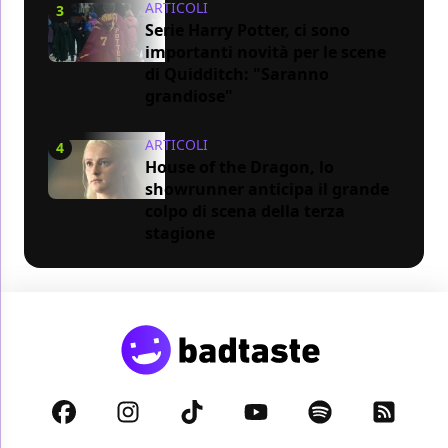
ARTICOLI
3
Serie Harry Potter, ci sono
importanti novità per le scene
di Quidditch: "Saranno
grandiose"
ARTICOLI
4
House of the Dragon, lo
showrunner anticipa il grande
colpo di scena della terza
stagione