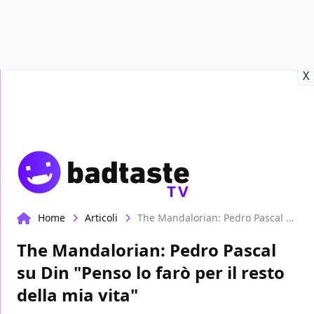
Recensioni
Format video
Marvel
Netflix
Disney+
Prime
X
TV
Home
Articoli
The Mandalorian: Pedro Pascal su Din "Penso lo farò per il resto della mia vita"
The Mandalorian: Pedro Pascal
su Din "Penso lo farò per il resto
della mia vita"