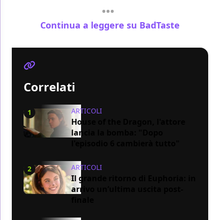
Continua a leggere su BadTaste
Correlati
ARTICOLI
1
House of the Dragon, l'attore
lancia la bomba: "Dopo
l'episodio 6 cambierà tutto"
ARTICOLI
2
Il grande ritorno di Euphoria: in
arrivo un’ultima uscita post-
finale