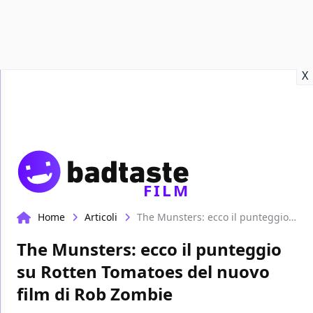
Recensioni
Format video
Marvel
Netflix
Disney+
Prime
X
FILM
Home
Articoli
The Munsters: ecco il punteggio su Rotten Tomatoes del nuovo film di Rob Zombie
The Munsters: ecco il punteggio
su Rotten Tomatoes del nuovo
film di Rob Zombie