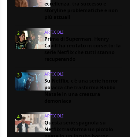
eccellenza, tra successo e
storyline problematiche e non
più attuali
ARTICOLI
2
Prima di Superman, Henry
Cavill ha recitato in corsetto: la
serie Netflix che tutti stanno
recuperando
ARTICOLI
3
Su Netflix, c'è una serie horror
polacca che trasforma Babbo
Natale in una creatura
demoniaca
ARTICOLI
4
Questa serie spagnola su
Netflix trasforma un piccolo
paese in un incubo horror