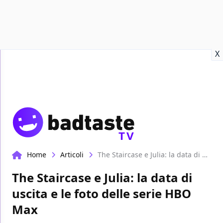
Recensioni
Format video
Marvel
Netflix
Disney+
Prime
X
TV
Home
Articoli
The Staircase e Julia: la data di uscita e le foto delle serie HBO Max
The Staircase e Julia: la data di
uscita e le foto delle serie HBO
Max