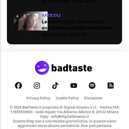
protagonisti della serie
ARTICOLI
4
Lanterns: Kelly Macdonald
entra nel cast della serie tratta
dai fumetti della DC
Privacy Policy
Cookie Policy
Disclaimer
© 2026 BadTaste.it proprietà di
Digital Dreams s.r.l.
- Partita IVA:
11885930963 - Sede legale: Via Alberico Albricci 8, 20122 Milano
Italy -
info@digitaldreams.it
Questo blog non è una testata giornalistica, in quanto viene
aggiornato senza alcuna periodicità. Non può pertanto