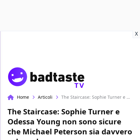
Recensioni
Format video
Marvel
Netflix
Disney+
Prime
X
TV
Home
Articoli
The Staircase: Sophie Turner e Odessa Young non sono sicure che Michael Peterson sia davvero colpevole
The Staircase: Sophie Turner e
Odessa Young non sono sicure
che Michael Peterson sia davvero