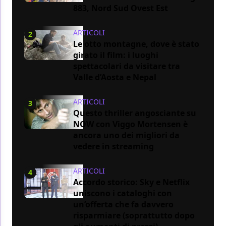
883, Nord Sud Ovest Est
ARTICOLI
2
Le otto montagne, dove è stato
girato il film: i luoghi
spettacolari da visitare tra
Valle d’Aosta e Nepal
ARTICOLI
3
Questo thriller angosciante su
NOW con Viggo Mortensen è
ancora uno dei migliori da
vedere in streaming
ARTICOLI
4
Accordo storico: Sky e Netflix
uniscono i cataloghi con
un’offerta che fa davvero
risparmiare (soprattutto dopo