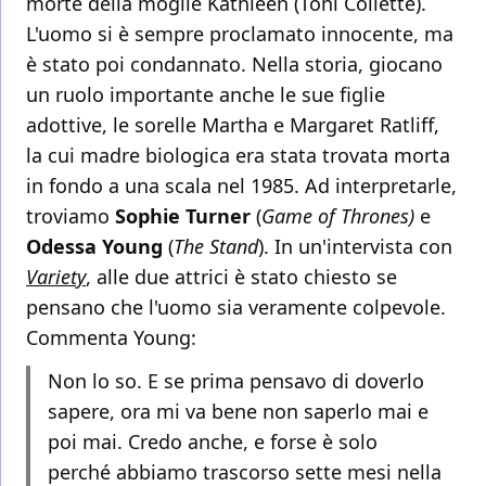
morte della moglie Kathleen (Toni Collette).
L'uomo si è sempre proclamato innocente, ma
è stato poi condannato. Nella storia, giocano
un ruolo importante anche le sue figlie
adottive, le sorelle Martha e Margaret Ratliff,
la cui madre biologica era stata trovata morta
in fondo a una scala nel 1985. Ad interpretarle,
troviamo
Sophie Turner
(
Game of Thrones)
e
Odessa Young
(
The Stand
). In un'intervista con
Variety
, alle due attrici è stato chiesto se
pensano che l'uomo sia veramente colpevole.
Commenta Young:
Non lo so. E se prima pensavo di doverlo
sapere, ora mi va bene non saperlo mai e
poi mai. Credo anche, e forse è solo
perché abbiamo trascorso sette mesi nella