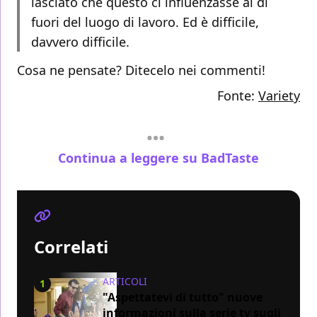
lasciato che questo ci influenzasse al di
fuori del luogo di lavoro. Ed è difficile,
davvero difficile.
Cosa ne pensate? Ditecelo nei commenti!
Fonte:
Variety
Continua a leggere su BadTaste
Correlati
ARTICOLI
1
"Aspettatevi di tutto" nuove
informazioni sulla serie tv sugli