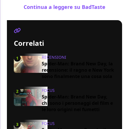
Continua a leggere su BadTaste
Correlati
RECENSIONI
1
Spider-Man: Brand New Day, la
recensione: il ragno e New York
sono finalmente una cosa sola
FOCUS
2
Spider-Man: Brand New Day,
chi sono i personaggi del film e
le loro origini nei fumetti
FOCUS
3