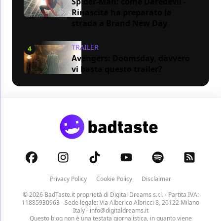
Spider-Man: come Daredevil -
Rinascita ha preparato la
strada a Brand New Day
TRAILER
4
Avengers: Doomsday, davvero
vi basta questo trailer?
Privacy Policy
Cookie Policy
Disclaimer
© 2026 BadTaste.it proprietà di
Digital Dreams s.r.l.
- Partita IVA:
11885930963 - Sede legale: Via Alberico Albricci 8, 20122 Milano
Italy -
info@digitaldreams.it
Questo blog non è una testata giornalistica, in quanto viene