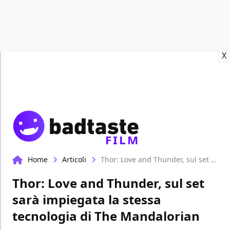
Recensioni
Format video
Marvel
Netflix
Disney+
Prime
X
FILM
Home
Articoli
Thor: Love and Thunder, sul set sarà impiegata la stessa tecnologia di The Mandalorian
Thor: Love and Thunder, sul set
sarà impiegata la stessa
tecnologia di The Mandalorian