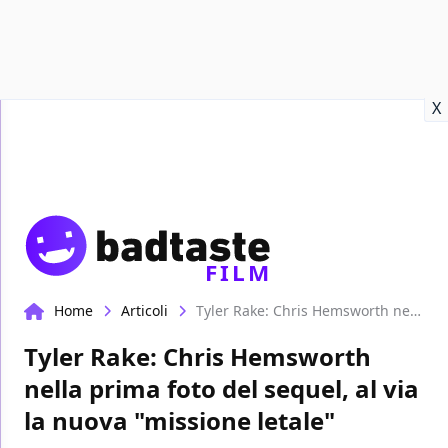
Recensioni
Format video
Marvel
Netflix
Disney+
Prime
X
FILM
Home
Articoli
Tyler Rake: Chris Hemsworth nella prima foto del sequel, al via la nuova "missione letale"
Tyler Rake: Chris Hemsworth
nella prima foto del sequel, al via
la nuova "missione letale"