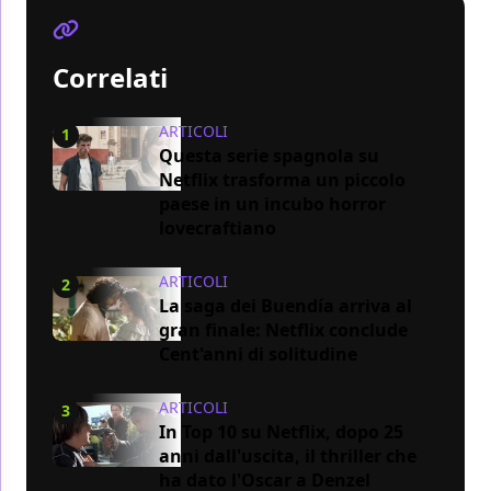
Correlati
ARTICOLI
1
Questa serie spagnola su
Netflix trasforma un piccolo
paese in un incubo horror
lovecraftiano
ARTICOLI
2
La saga dei Buendía arriva al
gran finale: Netflix conclude
Cent'anni di solitudine
ARTICOLI
3
In Top 10 su Netflix, dopo 25
anni dall'uscita, il thriller che
ha dato l'Oscar a Denzel