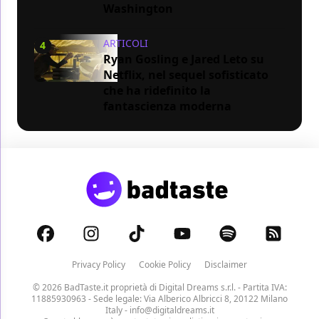
Washington
ARTICOLI
4
Ryan Gosling e Jared Leto su
Netflix, nel sequel sofisticato
che ha ridefinito la
fantascienza moderna
Privacy Policy
Cookie Policy
Disclaimer
© 2026 BadTaste.it proprietà di
Digital Dreams s.r.l.
- Partita IVA:
11885930963 - Sede legale: Via Alberico Albricci 8, 20122 Milano
Italy -
info@digitaldreams.it