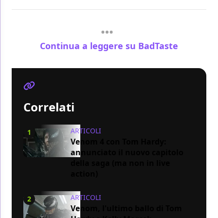
Continua a leggere su BadTaste
Correlati
ARTICOLI
1
Venom 4 con Tom Hardy:
annunciato il nuovo capitolo
della saga (ma non in live
action)
ARTICOLI
2
Venom, l'ultimo ballo di Tom