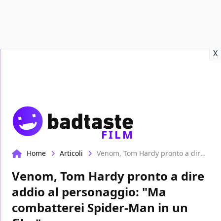
Recensioni
Format video
Marvel
Netflix
Disney+
Prime
X
FILM
Home
Articoli
Venom, Tom Hardy pronto a dire addio al personaggio: "Ma combatterei Spider-Man in un film"
Venom, Tom Hardy pronto a dire
addio al personaggio: "Ma
combatterei Spider-Man in un