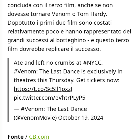
concluda con il terzo film, anche se non
dovesse tornare Venom o Tom Hardy.
Dopotutto i primi due film sono costati
relativamente poco e hanno rappresentato dei
grandi successi al botteghino - e questo terzo
film dovrebbe replicare il successo.
Ate and left no crumbs at
#NYCC
.
#Venom
: The Last Dance is exclusively in
theatres this Thursday. Get tickets now:
https://t.co/Sc5Il1pxzJ
pic.twitter.com/eVhtrPLyP5
— #Venom: The Last Dance
(@VenomMovie)
October 19, 2024
Fonte
/
CB.com