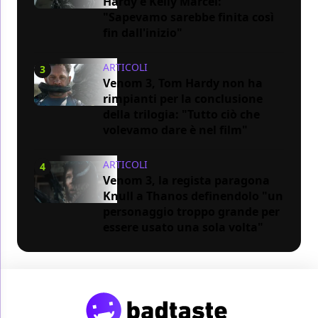
Hardy e Kelly Marcel:
"Sapevamo sarebbe finita così
fin dall'inizio"
ARTICOLI
3
Venom 3, Tom Hardy non ha
rimpianti per la conclusione
della trilogia: "Tutto ciò che
volevamo dare è nel film"
ARTICOLI
4
Venom 3, la regista paragona
Knull a Thanos definendolo "un
personaggio troppo grande per
essere usato una sola volta"