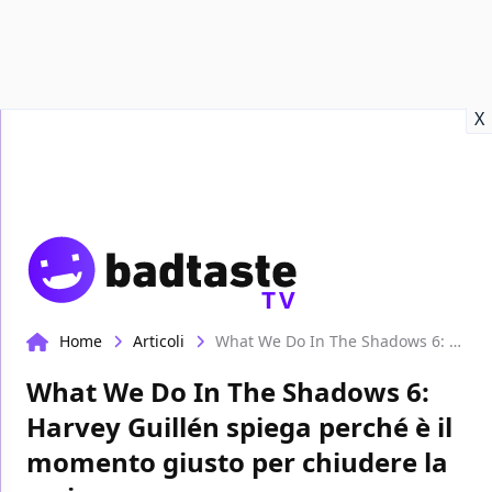
Recensioni
Format video
Marvel
Netflix
Disney+
Prime
X
TV
Home
Articoli
What We Do In The Shadows 6: Harvey Guillén spiega perché è il momento giusto per chiudere la serie
What We Do In The Shadows 6:
Harvey Guillén spiega perché è il
momento giusto per chiudere la