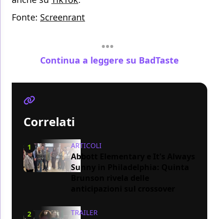
Fonte:
Screenrant
Continua a leggere su BadTaste
Correlati
ARTICOLI
1
Abbott Elementary e It's Always
Sunny in Philadelphia: Quinta
Brunson rivela delle
anticipazioni sul crossover
TRAILER
2