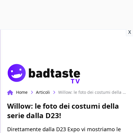
Recensioni
Format video
Marvel
Netflix
Disney+
Prime
X
TV
Home
Articoli
Willow: le foto dei costumi della serie dalla D23!
Willow: le foto dei costumi della
serie dalla D23!
Direttamente dalla D23 Expo vi mostriamo le