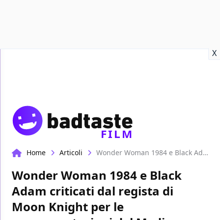
Recensioni
Format video
Marvel
Netflix
Disney+
Prime
X
FILM
Home
Articoli
Wonder Woman 1984 e Black Adam criticati dal regista di Moon Knight per le rappresentazioni del Medio Oriente
Wonder Woman 1984 e Black
Adam criticati dal regista di
Moon Knight per le