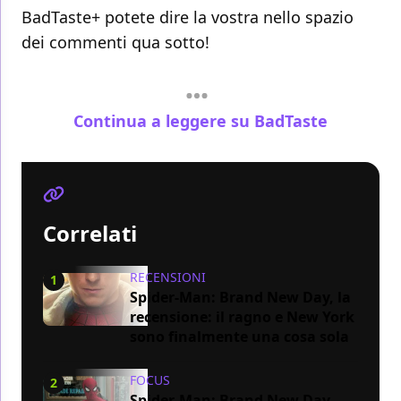
BadTaste+ potete dire la vostra nello spazio
dei commenti qua sotto!
Continua a leggere su BadTaste
Correlati
RECENSIONI
1
Spider-Man: Brand New Day, la
recensione: il ragno e New York
sono finalmente una cosa sola
FOCUS
2
Spider-Man: Brand New Day,