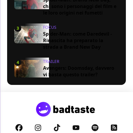
chi sono i personaggi del film e
le loro origini nei fumetti
FOCUS
3
Spider-Man: come Daredevil -
Rinascita ha preparato la
strada a Brand New Day
TRAILER
4
Avengers: Doomsday, davvero
vi basta questo trailer?