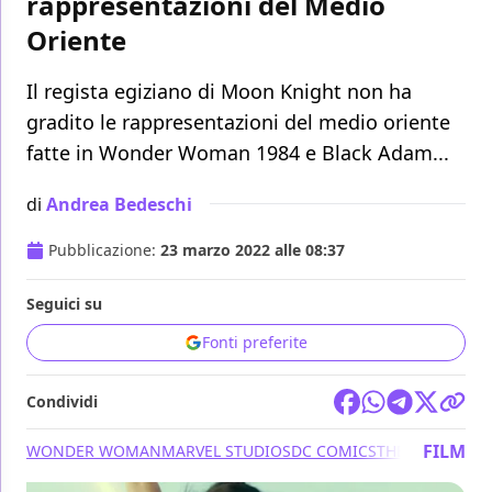
rappresentazioni del Medio
Oriente
Il regista egiziano di Moon Knight non ha
gradito le rappresentazioni del medio oriente
fatte in Wonder Woman 1984 e Black Adam...
di
Andrea Bedeschi
Pubblicazione:
23 marzo 2022 alle 08:37
Seguici su
Fonti preferite
Condividi
FILM
WONDER WOMAN
MARVEL STUDIOS
DC COMICS
THE ROCK
BLAC