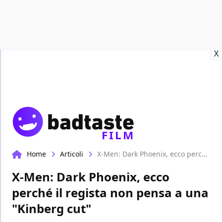
Recensioni
Format video
Marvel
Netflix
Disney+
Prime
X
FILM
Home
Articoli
X-Men: Dark Phoenix, ecco perché il regista non pensa a una "Kinberg cut"
X-Men: Dark Phoenix, ecco
perché il regista non pensa a una
"Kinberg cut"