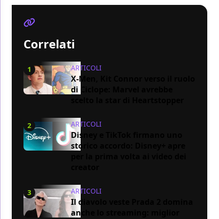
Correlati
ARTICOLI
1
X-Men, Kit Connor verso il ruolo
di Ciclope: Marvel avrebbe
scelto la star di Heartstopper
ARTICOLI
2
Disney e TikTok firmano uno
storico accordo: Disney+ apre
per la prima volta ai video dei
creator
ARTICOLI
3
Il diavolo veste Prada 2 domina
anche lo streaming: miglior