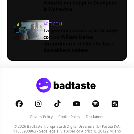
debutto dai tempi di Deadpool
& Wolverine
ARTICOLI
4
La gemma nascosta su Disney+
con un Willem Dafoe
straordinario: il film che tutti
dovrebbero vedere
Privacy Policy
Cookie Policy
Disclaimer
© 2026 BadTaste.it proprietà di
Digital Dreams s.r.l.
- Partita IVA:
11885930963 - Sede legale: Via Alberico Albricci 8, 20122 Milano