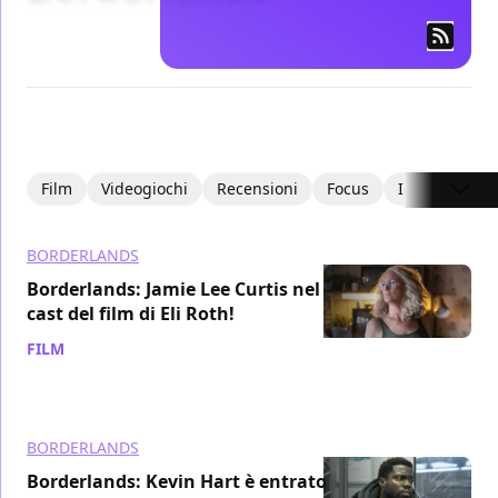
Film
Videogiochi
Recensioni
Focus
Interviste
BORDERLANDS
Borderlands: Jamie Lee Curtis nel
cast del film di Eli Roth!
FILM
/ 08 feb 2021
BORDERLANDS
Borderlands: Kevin Hart è entrato