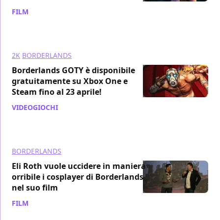
FILM
/ 05 mag 2020
2K
BORDERLANDS
Borderlands GOTY è disponibile
gratuitamente su Xbox One e
Steam fino al 23 aprile!
VIDEOGIOCHI
/ 17 apr 2020
BORDERLANDS
Eli Roth vuole uccidere in maniera
orribile i cosplayer di Borderlands
nel suo film
FILM
/ 29 feb 2020