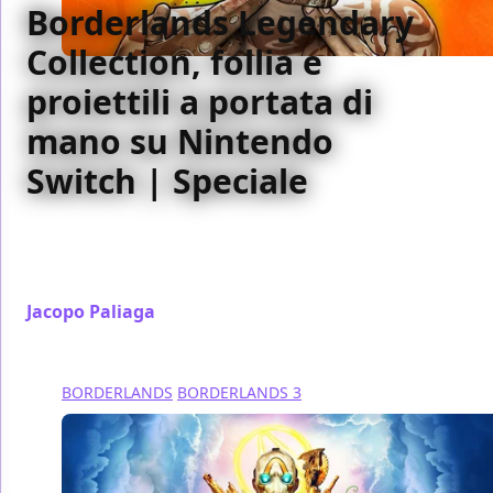
Borderlands Legendary
Collection, follia e
proiettili a portata di
mano su Nintendo
Switch | Speciale
Borderlands Legendary Collection porta su Nintendo
Swtich buona parte della serie di Gearbox, in un
pacchetto ideale per neofiti e fan della prima ora
Jacopo Paliaga
/ 10 giu 2020
BORDERLANDS
BORDERLANDS 3