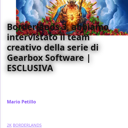
Borderlands 3, abbiamo
intervistato il team
creativo della serie di
Gearbox Software |
ESCLUSIVA
Il team creativo di Borderlands ci porta dentro il
mondo creato da Gearbox Software per scoprire
tutta la maglia dietro il loro stile
Mario Petillo
/ 03 giu 2020
2K
BORDERLANDS