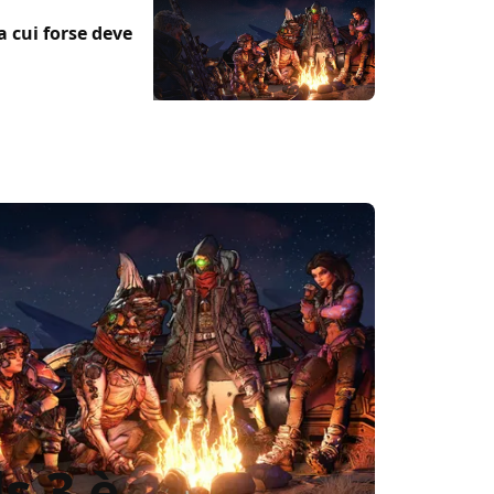
 a cui forse deve
s 3 è