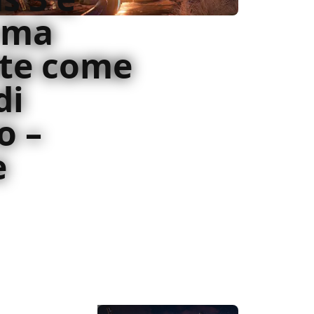
 ma
nte come
di
o –
e
nte nel gameplay di Borderlands 3, un
re in un tornado di sparatorie furiose,