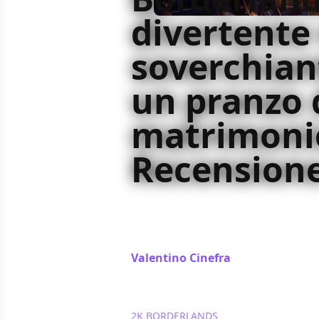
divertente
soverchia
un pranzo 
matrimoni
Recension
C’è qualcosa di visceralmente pote
incantesimo che ammalia il giocato
azione frenetica e colori accesi
Valentino Cinefra
/ 23 set 2019
2K
BORDERLANDS