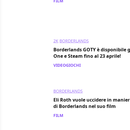
FILM
/ 05 mag 2020
2K
BORDERLANDS
Borderlands GOTY è disponibile 
One e Steam fino al 23 aprile!
VIDEOGIOCHI
/ 17 apr 2020
BORDERLANDS
Eli Roth vuole uccidere in maniera
di Borderlands nel suo film
FILM
/ 29 feb 2020