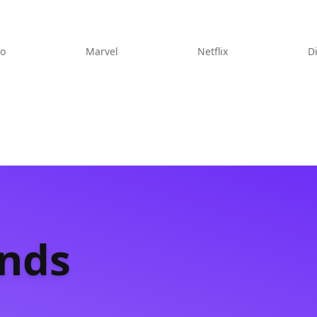
eo
Marvel
Netflix
D
ands