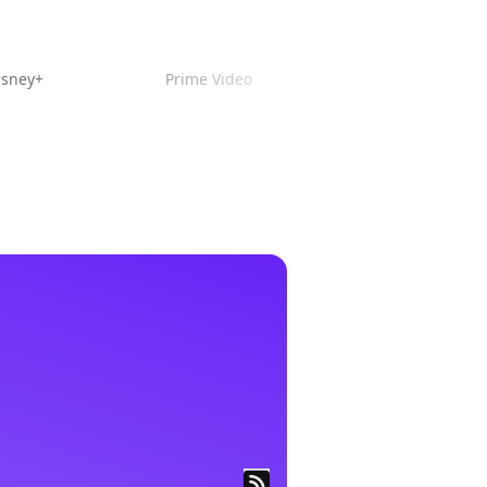
isney+
Prime Video