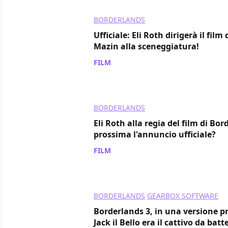
BORDERLANDS
Ufficiale: Eli Roth dirigerà il fil
Mazin alla sceneggiatura!
FILM
/ 20 feb 2020
BORDERLANDS
Eli Roth alla regia del film di Bo
prossima l'annuncio ufficiale?
FILM
/ 20 feb 2020
BORDERLANDS
GEARBOX SOFTWARE
Borderlands 3, in una versione p
Jack il Bello era il cattivo da batt