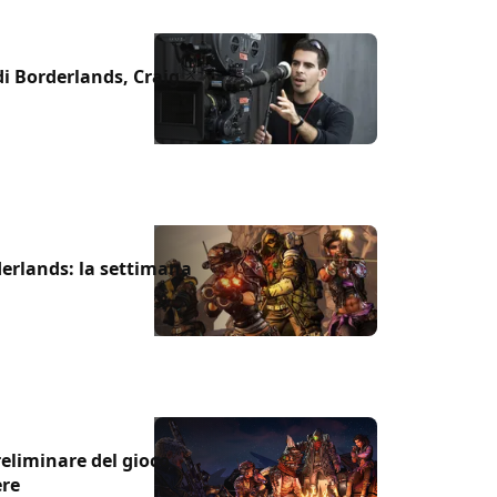
m di Borderlands, Craig
rderlands: la settimana
reliminare del gioco
ere