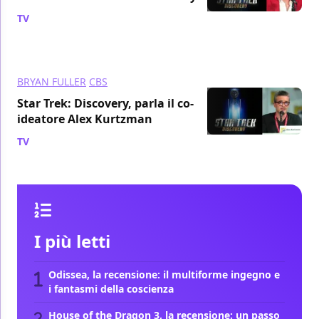
TV
/ 05 ago 2017
BRYAN FULLER
CBS
Star Trek: Discovery, parla il co-
ideatore Alex Kurtzman
TV
/ 02 ago 2017
I più letti
Odissea, la recensione: il multiforme ingegno e
i fantasmi della coscienza
House of the Dragon 3, la recensione: un passo