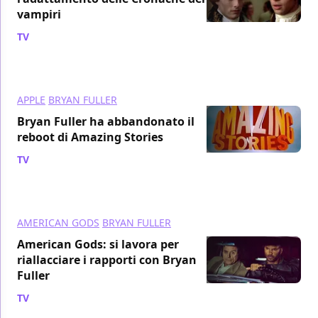
vampiri
TV
/ 16 mag 2018
APPLE
BRYAN FULLER
Bryan Fuller ha abbandonato il
reboot di Amazing Stories
TV
/ 08 feb 2018
AMERICAN GODS
BRYAN FULLER
American Gods: si lavora per
riallacciare i rapporti con Bryan
Fuller
TV
/ 13 gen 2018