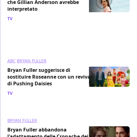
che Gillian Anderson avrebbe
interpretato
TV
/ 23 dic 2018
ABC
BRYAN FULLER
Bryan Fuller suggerisce di
sostituire Roseanne con un revival
di Pushing Daisies
TV
/ 30 mag 2018
BRYAN FULLER
Bryan Fuller abbandona
l'adattamento delle Cronache dei