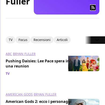
Fuller
TV
Focus
Recensioni
Articoli
ABC
BRYAN FULLER
Pushing Daisies: Lee Pace spera in
una reunion
TV
/ 04 ago 2019
AMERICAN GODS
BRYAN FULLER
American Gods 2: ecco i personaggi