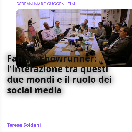
SCREAM
MARC GUGGENHEIM
Fan vs. showrunner:
l'interazione tra questi
due mondi e il ruolo dei
social media
Qual è il rapporto tra showrunner e fanbase, come è
cambiato negli anni e che ruolo hanno giocato i
social media in questa difficile relazione
Teresa Soldani
/ 12 nov 2017