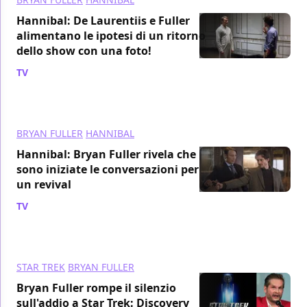
Hannibal: De Laurentiis e Fuller
alimentano le ipotesi di un ritorno
dello show con una foto!
TV
/ 14 ago 2017
BRYAN FULLER
HANNIBAL
Hannibal: Bryan Fuller rivela che
sono iniziate le conversazioni per
un revival
TV
/ 10 ago 2017
STAR TREK
BRYAN FULLER
Bryan Fuller rompe il silenzio
sull'addio a Star Trek: Discovery