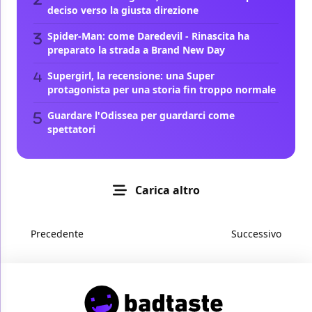
deciso verso la giusta direzione
Spider-Man: come Daredevil - Rinascita ha
preparato la strada a Brand New Day
Supergirl, la recensione: una Super
protagonista per una storia fin troppo normale
Guardare l'Odissea per guardarci come
spettatori
Carica altro
Precedente
Successivo