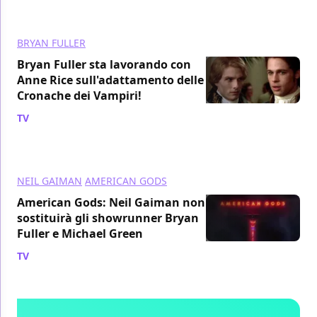
BRYAN FULLER
Bryan Fuller sta lavorando con
Anne Rice sull'adattamento delle
Cronache dei Vampiri!
TV
/ 11 gen 2018
NEIL GAIMAN
AMERICAN GODS
American Gods: Neil Gaiman non
sostituirà gli showrunner Bryan
Fuller e Michael Green
TV
/ 02 dic 2017