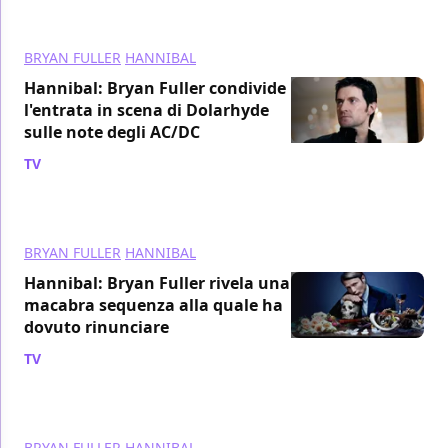
BRYAN FULLER
HANNIBAL
Hannibal: Bryan Fuller condivide
l'entrata in scena di Dolarhyde
sulle note degli AC/DC
TV
/ 11 nov 2017
BRYAN FULLER
HANNIBAL
Hannibal: Bryan Fuller rivela una
macabra sequenza alla quale ha
dovuto rinunciare
TV
/ 14 ott 2017
BRYAN FULLER
HANNIBAL