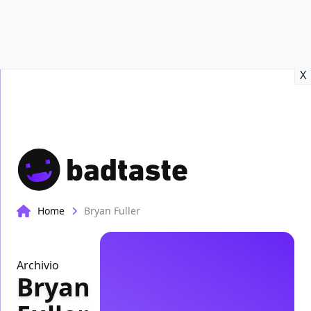
Recensioni
Format video
Marvel
Netflix
Disney+
Prime
X
Home
Bryan Fuller
Archivio
Bryan