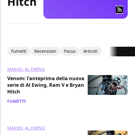
Hitch
Fumetti
Recensioni
Focus
Articoli
MARVEL
AL EWING
Venom: l'anteprima della nuova
serie di Al Ewing, Ram V e Bryan
Hitch
FUMETTI
/ 02 ott 2021
MARVEL
AL EWING