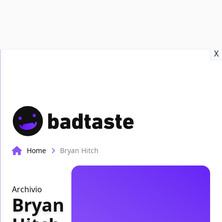
Recensioni
Format video
Marvel
Netflix
Disney+
Prime
X
Home
Bryan Hitch
Archivio
Bryan