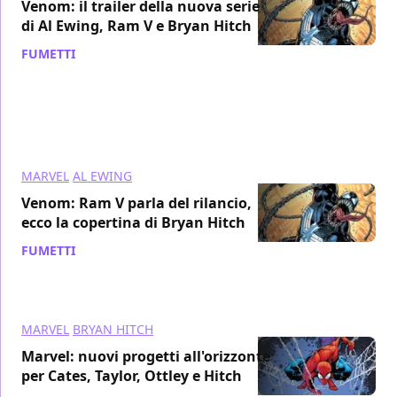
Venom: il trailer della nuova serie
di Al Ewing, Ram V e Bryan Hitch
FUMETTI
/ 28 set 2021
MARVEL
AL EWING
Venom: Ram V parla del rilancio,
ecco la copertina di Bryan Hitch
FUMETTI
/ 11 lug 2021
MARVEL
BRYAN HITCH
Marvel: nuovi progetti all'orizzonte
per Cates, Taylor, Ottley e Hitch