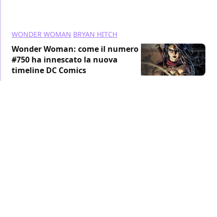
WONDER WOMAN
BRYAN HITCH
Wonder Woman: come il numero
#750 ha innescato la nuova
timeline DC Comics
FUMETTI
/ 27 gen 2020
BATMAN
BRYAN HITCH
Batman’s Grave: debutta oggi la
maxiserie di Warren Ellis e Bryan
Hitch
FUMETTI
/ 09 ott 2019