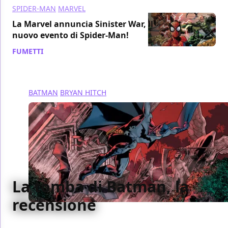
SPIDER-MAN
MARVEL
La Marvel annuncia Sinister War, il
nuovo evento di Spider-Man!
FUMETTI
/ 22 apr 2021
BATMAN
BRYAN HITCH
La tomba di Batman, la
recensione
Sono le interazioni che il Cavaliere Oscuro ha con i