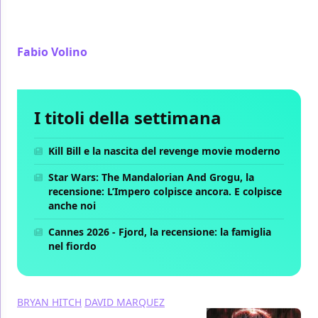
due co-protagonisti il pezzo forte di La tomba di
Batman, opera di Warren Ellis e Bryan Hitch
Fabio Volino
/ 27 mar 2021
I titoli della settimana
Kill Bill e la nascita del revenge movie moderno
Star Wars: The Mandalorian And Grogu, la
recensione: L’Impero colpisce ancora. E colpisce
anche noi
Cannes 2026 - Fjord, la recensione: la famiglia
nel fiordo
BRYAN HITCH
DAVID MARQUEZ