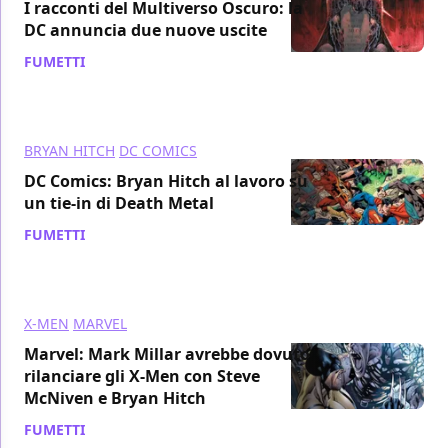
I racconti del Multiverso Oscuro: la
DC annuncia due nuove uscite
FUMETTI
/ 08 ago 2020
BRYAN HITCH
DC COMICS
DC Comics: Bryan Hitch al lavoro su
un tie-in di Death Metal
FUMETTI
/ 03 ago 2020
X-MEN
MARVEL
Marvel: Mark Millar avrebbe dovuto
rilanciare gli X-Men con Steve
McNiven e Bryan Hitch
FUMETTI
/ 08 giu 2020