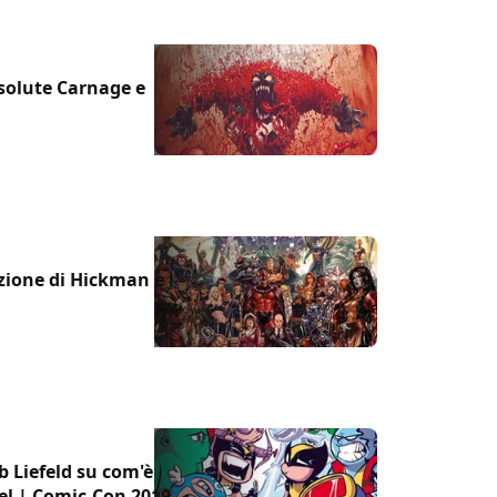
bsolute Carnage e
uzione di Hickman e i
b Liefeld su com'è
vel | Comic-Con 2019