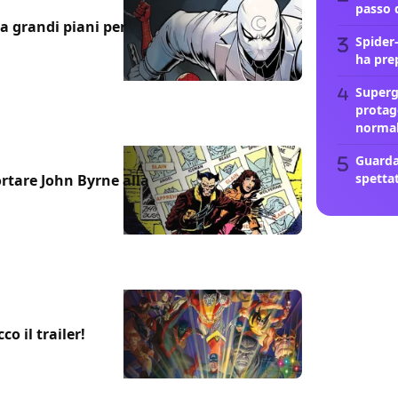
passo 
a grandi piani per
Spider
ha pre
Supergi
protag
norma
Guarda
spetta
ortare John Byrne alla
o il trailer!