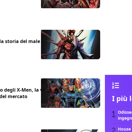
la storia del male
io degli X-Men, la vita
 del mercato
I più 
Odissea
ingegn
House 