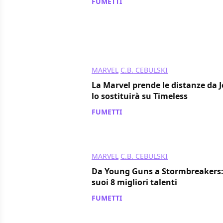
FUMETTI
/ 10 set 2021
MARVEL
C.B. CEBULSKI
La Marvel prende le distanze da 
lo sostituirà su Timeless
FUMETTI
/ 10 set 2021
MARVEL
C.B. CEBULSKI
Da Young Guns a Stormbreakers: l
suoi 8 migliori talenti
FUMETTI
/ 06 ott 2020