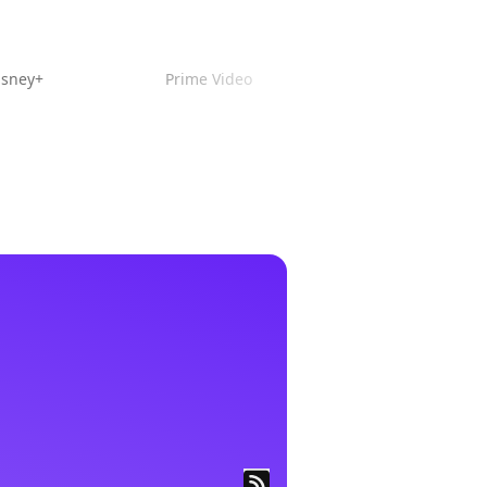
isney+
Prime Video