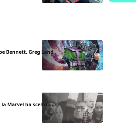
Joe Bennett, Greg Land
a Marvel ha scelto i