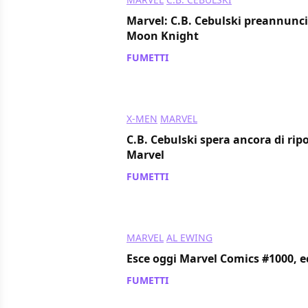
Marvel: C.B. Cebulski preannunci
Moon Knight
FUMETTI
/ 30 ago 2019
X-MEN
MARVEL
C.B. Cebulski spera ancora di rip
Marvel
FUMETTI
/ 29 ago 2019
MARVEL
AL EWING
Esce oggi Marvel Comics #1000, ecc
FUMETTI
/ 28 ago 2019