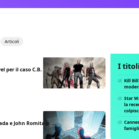
Articoli
I tito
l per il caso C.B.
Kill Bi
moder
Star W
la rece
colpis
Cannes 
ada e John Romita Jr.
famigli