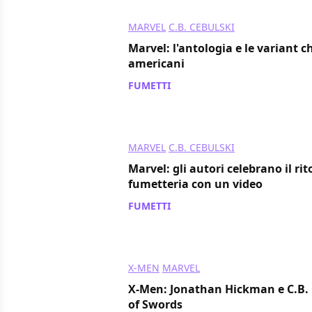
MARVEL
C.B. CEBULSKI
Marvel: l'antologia e le variant c
americani
FUMETTI
/ 21 ago 2020
MARVEL
C.B. CEBULSKI
Marvel: gli autori celebrano il rit
fumetteria con un video
FUMETTI
/ 28 mag 2020
X-MEN
MARVEL
X-Men: Jonathan Hickman e C.B. 
of Swords