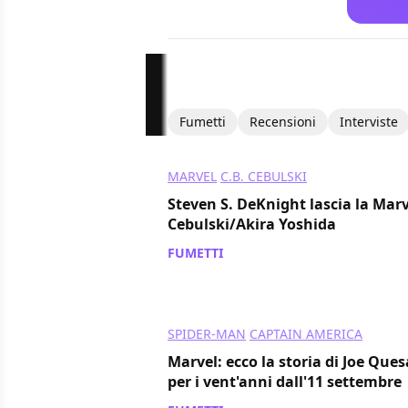
Fumetti
Recensioni
Interviste
MARVEL
C.B. CEBULSKI
Steven S. DeKnight lascia la Marve
Cebulski/Akira Yoshida
FUMETTI
/ 11 ott 2021
SPIDER-MAN
CAPTAIN AMERICA
Marvel: ecco la storia di Joe Ques
per i vent'anni dall'11 settembre