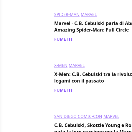
SPIDER-MAN
MARVEL
Marvel - C.B. Cebulski parla di A
Amazing Spider-Man: Full Circle
FUMETTI
/ 21 ago 2019
X-MEN
MARVEL
X-Men: C.B. Cebulski tra la rivol
legami con il passato
FUMETTI
/ 07 ago 2019
SAN DIEGO COMIC-CON
MARVEL
C.B. Cebulski, Skottie Young e Ro
nata la loro passione per la Mar