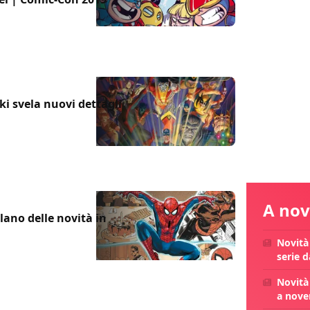
i svela nuovi dettagli
A nov
lano delle novità in
Novità
serie 
Novità 
a nove