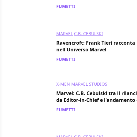
FUMETTI
/ 16 mar 2020
MARVEL
C.B. CEBULSKI
Ravencroft: Frank Tieri racconta 
nell'Universo Marvel
FUMETTI
/ 21 gen 2020
X-MEN
MARVEL STUDIOS
Marvel: C.B. Cebulski tra il rilanc
da Editor-in-Chief e l'andamento
FUMETTI
/ 04 set 2019
MARVEL
C.B. CEBULSKI