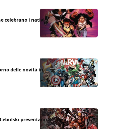
he celebrano i nativi
orno delle novità in
Cebulski presentano X