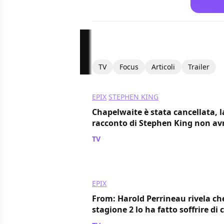
TV
Focus
Articoli
Trailer
EPIX
STEPHEN KING
Chapelwaite è stata cancellata, la
racconto di Stephen King non av
TV
/ 09 nov 2023
EPIX
From: Harold Perrineau rivela ch
stagione 2 lo ha fatto soffrire di