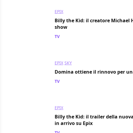
EPIX
Billy the Kid: il creatore Michael 
show
TV
/ 22 mar 2022
EPIX
SKY
Domina ottiene il rinnovo per un
TV
/ 10 mar 2022
EPIX
Billy the Kid: il trailer della nuov
in arrivo su Epix
TV
/ 09 feb 2022