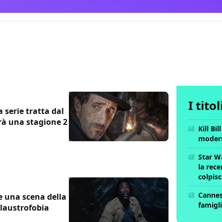
I tito
 serie tratta dal
rà una stagione 2
Kill Bi
moder
Star W
la rece
colpis
Cannes 
e una scena della
famigli
 claustrofobia