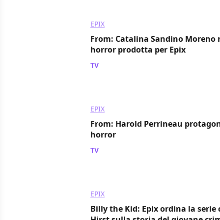
EPIX
From: Catalina Sandino Moreno ne
horror prodotta per Epix
TV
/ 25 mag 2021
EPIX
From: Harold Perrineau protagoni
horror
TV
/ 05 mag 2021
EPIX
Billy the Kid: Epix ordina la seri
Hirst sulla storia del giovane cri