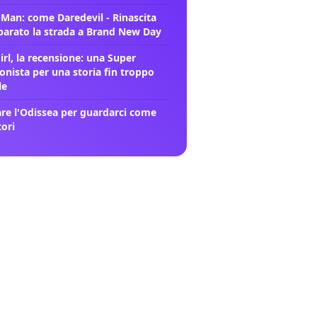
-Man: come Daredevil - Rinascita
parato la strada a Brand New Day
rl, la recensione: una Super
onista per una storia fin troppo
le
re l'Odissea per guardarci come
tori