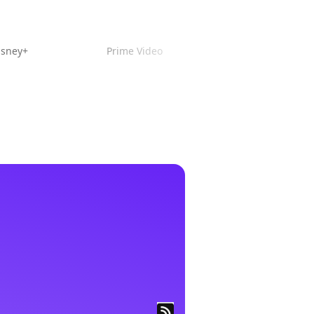
isney+
Prime Video