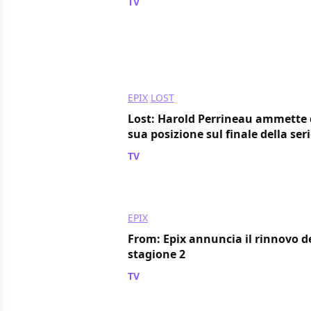
TV
/ 29 apr 2023
EPIX
LOST
Lost: Harold Perrineau ammette 
sua posizione sul finale della ser
TV
/ 16 apr 2023
EPIX
From: Epix annuncia il rinnovo del
stagione 2
TV
/ 26 apr 2022