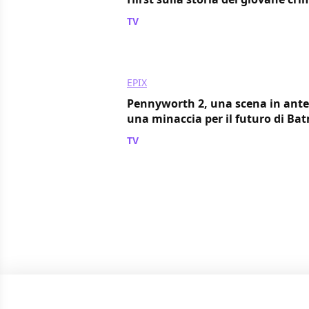
TV
/ 04 mag 2021
EPIX
Pennyworth 2, una scena in antepr
una minaccia per il futuro di Ba
TV
/ 07 dic 2020