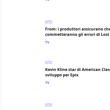
EPIX
From: i produttori assicurano ch
commetteranno gli errori di Lost
TV
/ 05 feb 2022
EPIX
Kevin Kline star di American Class
sviluppo per Epix
TV
/ 04 feb 2022
EPIX