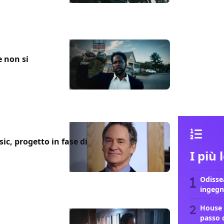
e non si
ic, progetto in fase di
I più 
Odissea
ingegn
House 
passo 