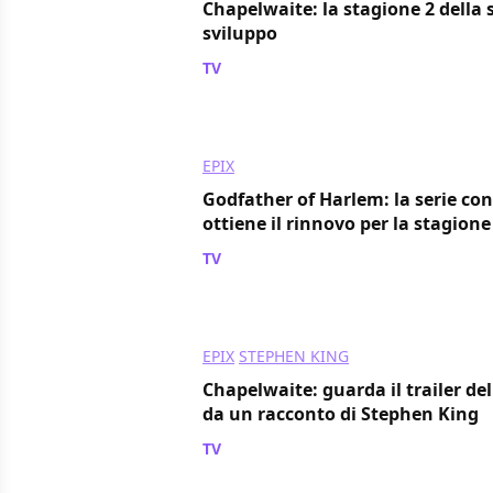
Chapelwaite: la stagione 2 della s
sviluppo
TV
/ 03 feb 2022
EPIX
Godfather of Harlem: la serie co
ottiene il rinnovo per la stagione
TV
/ 14 gen 2022
EPIX
STEPHEN KING
Chapelwaite: guarda il trailer del
da un racconto di Stephen King
TV
/ 08 lug 2021