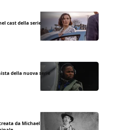
l cast della serie
sta della nuova serie
e creata da Michael
minale