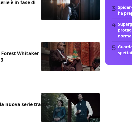
erie è in fase di
Spider
ha pre
Supergi
protag
norma
Guarda
spetta
n Forest Whitaker
 3
la nuova serie tratta