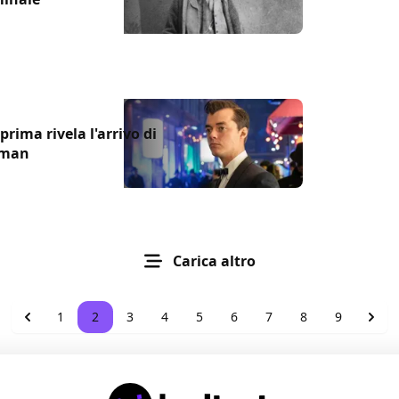
ima rivela l'arrivo di
tman
Carica altro
1
2
3
4
5
6
7
8
9