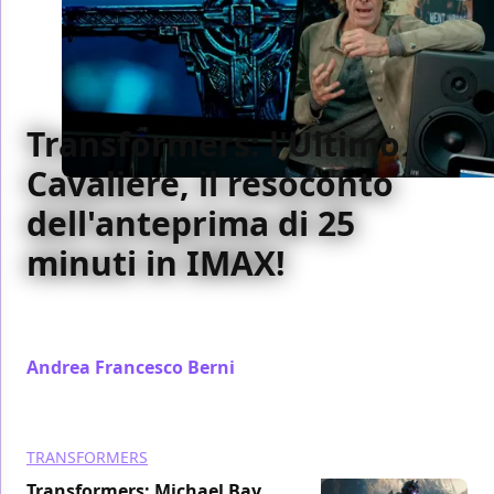
Transformers: l'Ultimo
Cavaliere, il resoconto
dell'anteprima di 25
minuti in IMAX!
Il nostro resoconto completo dell'anteprima di 25
minuti di Transformers: l'Ultimo Cavaliere in IMAX
Andrea Francesco Berni
/ 06 apr 2017
TRANSFORMERS
Transformers: Michael Bay