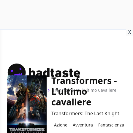
Recensioni
Format video
Marvel
Netflix
Disney+
Prime
X
Transformers -
L'ultimo
Home
Film
Transformers: l'Ultimo Cavaliere
cavaliere
Transformers: The Last Knight
Azione
Avventura
Fantascienza