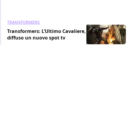
TRANSFORMERS
Transformers: L’Ultimo Cavaliere,
diffuso un nuovo spot tv
FILM
/ 10 gen 2017
TRANSFORMERS
Transformers - L'Ultimo Cavaliere,
Laura Haddock e Mark Wahlberg in
una nuova immagine e in uno spot
tv
FILM
/ 09 gen 2017