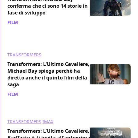
conferma che ci sono 14 storie in
fase di sviluppo
FILM
/ 05 apr 2017
TRANSFORMERS
Transformers: L'Ultimo Cavaliere,
Michael Bay spiega perché ha
diretto anche il quinto film della
saga
FILM
/ 31 mar 2017
TRANSFORMERS
IMAX
Transformers: L'Ultimo Cavaliere,
BadTaste.it ti invita all'anteprima