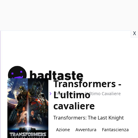
Recensioni
Format video
Marvel
Netflix
Disney+
Prime
X
Transformers -
L'ultimo
Home
Film
Transformers: l'Ultimo Cavaliere
cavaliere
Transformers: The Last Knight
Azione
Avventura
Fantascienza