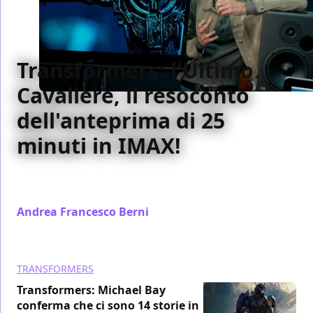
Transformers: l'Ultimo
Cavaliere, il resoconto
dell'anteprima di 25
minuti in IMAX!
Il nostro resoconto completo dell'anteprima di 25
minuti di Transformers: l'Ultimo Cavaliere in IMAX
Andrea Francesco Berni
/ 06 apr 2017
TRANSFORMERS
Transformers: Michael Bay
conferma che ci sono 14 storie in