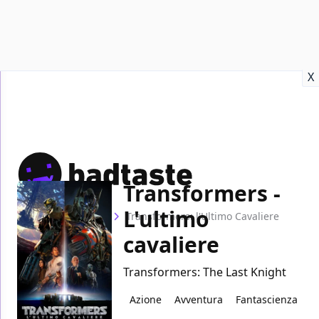
Recensioni
Format video
Marvel
Netflix
Disney+
Prime
X
Transformers -
L'ultimo
Home
Film
Transformers: l'Ultimo Cavaliere
cavaliere
Transformers: The Last Knight
Azione
Avventura
Fantascienza