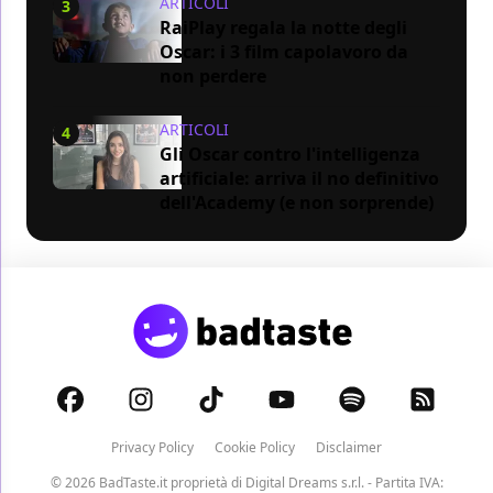
ARTICOLI
3
RaiPlay regala la notte degli
Oscar: i 3 film capolavoro da
non perdere
ARTICOLI
4
Gli Oscar contro l'intelligenza
artificiale: arriva il no definitivo
dell'Academy (e non sorprende)
Privacy Policy
Cookie Policy
Disclaimer
© 2026 BadTaste.it proprietà di
Digital Dreams s.r.l.
- Partita IVA: