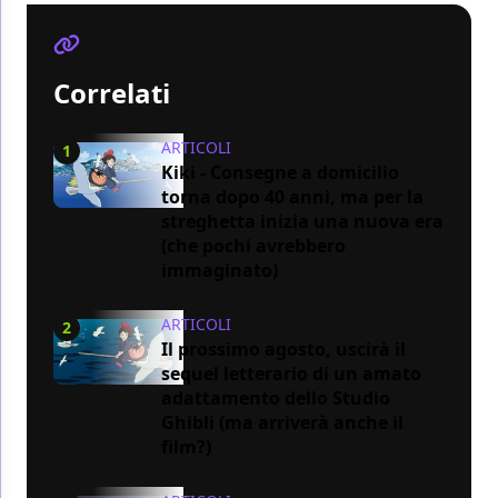
Correlati
ARTICOLI
1
Kiki - Consegne a domicilio
torna dopo 40 anni, ma per la
streghetta inizia una nuova era
(che pochi avrebbero
immaginato)
ARTICOLI
2
Il prossimo agosto, uscirà il
sequel letterario di un amato
adattamento dello Studio
Ghibli (ma arriverà anche il
film?)