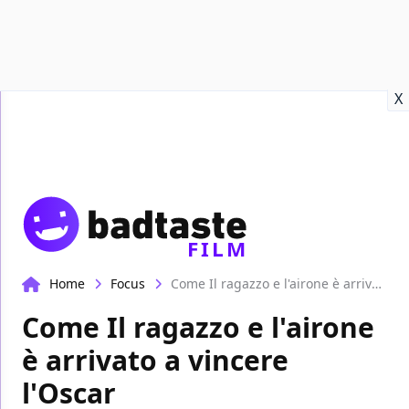
Recensioni
Format video
Marvel
Netflix
Disney+
Prime
X
FILM
Home
Focus
Come Il ragazzo e l'airone è arrivato a vincere l'Oscar
Come Il ragazzo e l'airone
è arrivato a vincere
l'Oscar