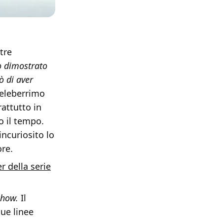
tre
o dimostrato
ò di aver
celeberrimo
rattutto in
o il tempo.
incuriosito lo
ore.
r della serie
 show.
Il
due linee