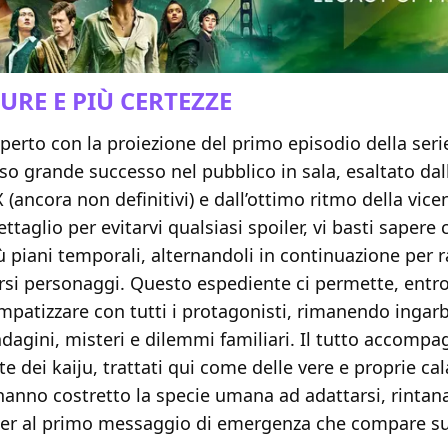
RE E PIÙ CERTEZZE
 aperto con la proiezione del primo episodio della seri
so grande successo nel pubblico in sala, esaltato da
 (ancora non definitivi) e dall’ottimo ritmo della vic
ettaglio per evitarvi qualsiasi spoiler, vi basti sapere
ù piani temporali, alternandoli in continuazione per 
ersi personaggi. Questo espediente ci permette, entro 
mpatizzare con tutti i protagonisti, rimanendo ingarb
dagini, misteri e dilemmi familiari. Il tutto accompag
e dei kaiju, trattati qui come delle vere e proprie ca
hanno costretto la specie umana ad adattarsi, rintan
ker al primo messaggio di emergenza che compare su