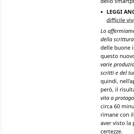
dello smartp
LEGGI AN
difficile v
Lo affermiamo
della scrittur
delle buone i
questo nuovo
varie produzio
scritti e del t
quindi, nell’
però, il risu
vita a protagon
circa 60 minu
rimane con i
aver visto l
certezze.