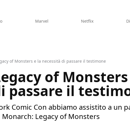
eo
Marvel
Netflix
D
acy of Monsters e la necessità di passare il testimone
egacy of Monsters 
i passare il testim
ork Comic Con abbiamo assistito a un pa
a Monarch: Legacy of Monsters