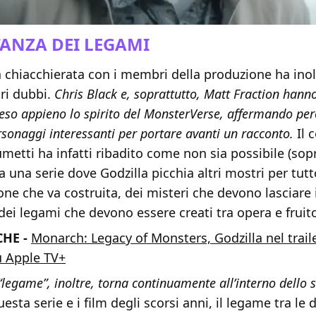
TANZA DEI LEGAMI
 chiacchierata con i membri della produzione ha inol
ri dubbi.
Chris Black e, soprattutto, Matt Fraction hann
eso appieno lo spirito del MonsterVerse, affermando per
sonaggi interessanti per portare avanti un racconto.
Il 
fumetti ha infatti ribadito come non sia possibile (sop
 a una serie dove Godzilla picchia altri mostri per tutt
one che va costruita, dei misteri che devono lasciare 
dei legami che devono essere creati tra opera e fruit
HE -
Monarch: Legacy of Monsters, Godzilla nel traile
su Apple TV+
 “legame”, inoltre, torna continuamente all’interno dello
esta serie e i film degli scorsi anni, il legame tra le 