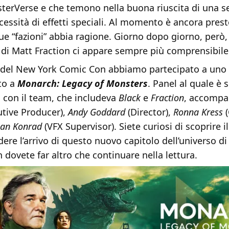
terVerse e che temono nella buona riuscita di una s
cessità di effetti speciali. Al momento è ancora prest
ue “fazioni” abbia ragione. Giorno dopo giorno, però, 
 di Matt Fraction ci appare sempre più comprensibile
 del New York Comic Con abbiamo partecipato a uno 
to a
Monarch: Legacy of Monsters
. Panel al quale è 
 con il team, che includeva
Black
e
Fraction
, accompa
tive Producer),
Andy Goddard
(Director),
Ronna Kress
(
ean Konrad
(VFX Supervisor). Siete curiosi di scoprire i
dere l’arrivo di questo nuovo capitolo dell’universo d
 dovete far altro che continuare nella lettura.