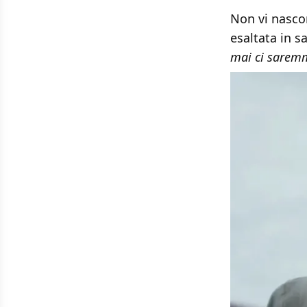
Non vi nascon
esaltata in 
mai ci saremm