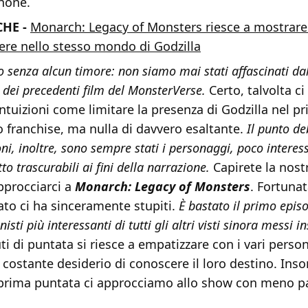
hone.
CHE -
Monarch: Legacy of Monsters riesce a mostrare
ivere nello stesso mondo di Godzilla
 senza alcun timore: non siamo mai stati affascinati dal
a dei precedenti film del MonsterVerse.
Certo, talvolta c
ntuizioni come limitare la presenza di Godzilla nel pr
 franchise, ma nulla di davvero esaltante.
Il punto de
ni, inoltre, sono sempre stati i personaggi, poco interes
utto trascurabili ai fini della narrazione.
Capirete la nost
approcciarci a
Monarch: Legacy of Monsters
. Fortuna
ltato ci ha sinceramente stupiti.
È bastato il primo epis
isti più interessanti di tutti gli altri visti sinora messi i
ti di puntata si riesce a empatizzare con i vari person
l costante desiderio di conoscere il loro destino. I
a prima puntata ci approcciamo allo show con meno p