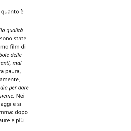
 quanto è
la qualità
i sono state
imo film di
bole delle
santi, mal
ra paura,
tamente,
odio per dare
nsieme.
Nei
aggi e si
nsomma: dopo
aure e più