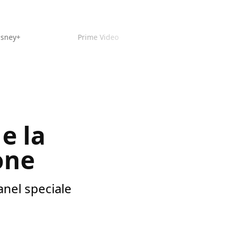
isney+
Prime Video
e la
one
nel speciale