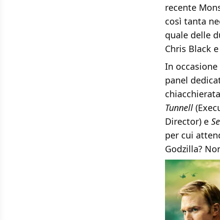
recente Mons
così tanta ne
quale delle d
Chris Black e
In occasione
panel dedica
chiacchierata
Tunnell
(Execu
Director) e
S
per cui atten
Godzilla? Non