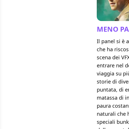
MENO PAU
Il panel si è
che ha riscos
scena dei VFX
entrare nel d
viaggia su pi
storie di div
puntata, di e
matassa di in
paura costant
naturali che 
speciali bun