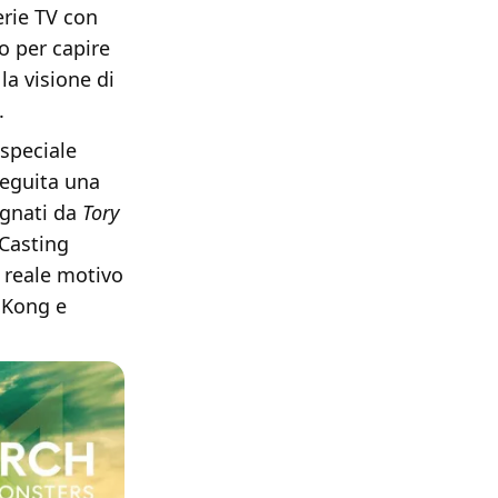
erie TV con
o per capire
la visione di
.
speciale
seguita una
gnati da
Tory
Casting
l reale motivo
i Kong e