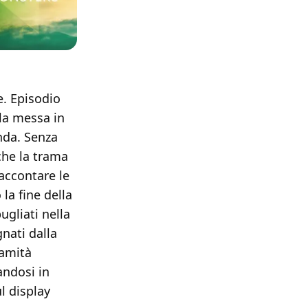
e. Episodio
lla messa in
enda. Senza
 che la trama
raccontare le
la fine della
ugliati nella
nati dalla
lamità
andosi in
l display