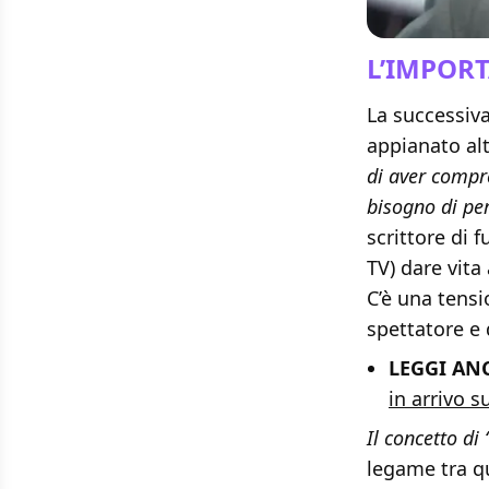
L’IMPOR
La successiva
appianato alt
di aver compr
bisogno di per
scrittore di 
TV) dare vita
C’è una tensi
spettatore e 
LEGGI ANC
in arrivo 
Il concetto di
legame tra qu