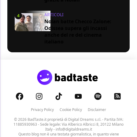
ARTICOLI
4
Nolan batte Checco Zalone:
Odissea supera gli incassi
anche del re del cinema
italiano
Privacy Policy
Cookie Policy
Disclaimer
© 2026 BadTaste.it proprietà di
Digital Dreams s.r.l.
- Partita IVA:
11885930963 - Sede legale: Via Alberico Albricci 8, 20122 Milano
Italy -
info@digitaldreams.it
Questo blog non è una testata giornalistica, in quanto viene