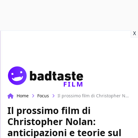
Recensioni
Format video
Marvel
Netflix
Disney+
Prime
X
FILM
Home
Focus
Il prossimo film di Christopher Nolan: anticipazioni e teorie sul suo nuovo progetto
Il prossimo film di
Christopher Nolan:
anticipazioni e teorie sul