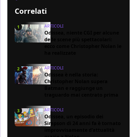
Correlati
ARTICOLI
1
Odissea, niente CGI per alcune
delle scene più spettacolari:
ecco come Christopher Nolan le
ha realizzate
ARTICOLI
2
Odissea è nella storia:
Christopher Nolan supera
Batman e raggiunge un
traguardo mai centrato prima
ARTICOLI
3
Odissea, un episodio dei
Simpson di 24 anni fa è tornato
improvvisamente d'attualità
grazie a Nolan