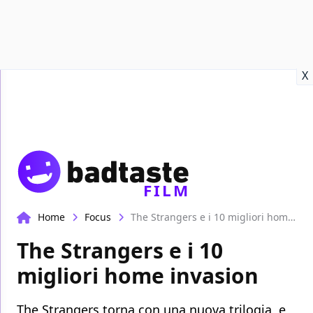
Recensioni
Format video
Marvel
Netflix
Disney+
Prime
X
FILM
Home
Focus
The Strangers e i 10 migliori home invasion
The Strangers e i 10
migliori home invasion
The Strangers torna con una nuova trilogia, e