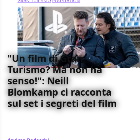
GRAN TURISMO
PLAYSTATION
"Un film di Gran
Turismo? Ma non ha
senso!": Neill
Blomkamp ci racconta
sul set i segreti del film
Durante la set visit di Gran Turismo, Neill Blomkamp
ha raccontato al nostro Andrea Bedeschi i dubbi
iniziali sul film e tante altre curiosità