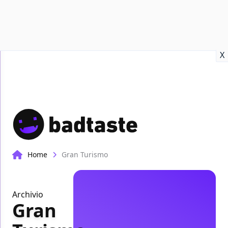
Recensioni
Format video
Marvel
Netflix
Disney+
Prime
X
Home
Gran Turismo
Archivio
Gran