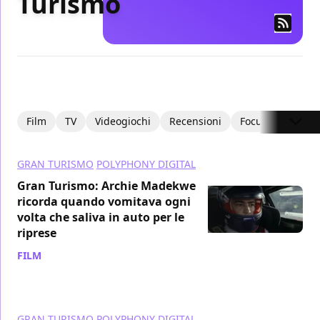
Turismo
Film
TV
Videogiochi
Recensioni
Focus
Intervi
GRAN TURISMO
POLYPHONY DIGITAL
Gran Turismo: Archie Madekwe
ricorda quando vomitava ogni
volta che saliva in auto per le
riprese
FILM
/ 27 ago 2023
GRAN TURISMO
POLYPHONY DIGITAL