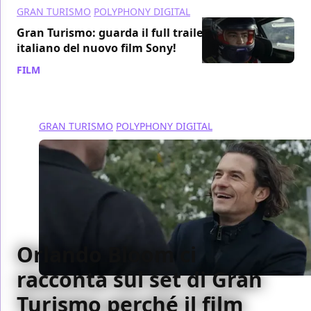
GRAN TURISMO
POLYPHONY DIGITAL
Gran Turismo: guarda il full trailer
italiano del nuovo film Sony!
FILM
/ 20 lug 2023
GRAN TURISMO
POLYPHONY DIGITAL
Orlando Bloom ci
racconta sul set di Gran
Turismo perché il film