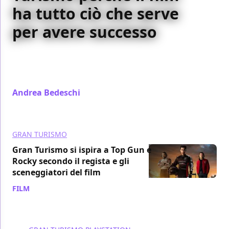
ha tutto ciò che serve
per avere successo
Sul set di Gran Turismo a Budapest, Orlando Bloom
ci svela perché, secondo lui, il film ha tutto quello
che serve per avere successo...
Andrea Bedeschi
/ 15 lug 2023
GRAN TURISMO
Gran Turismo si ispira a Top Gun e
Rocky secondo il regista e gli
sceneggiatori del film
FILM
/ 06 lug 2023