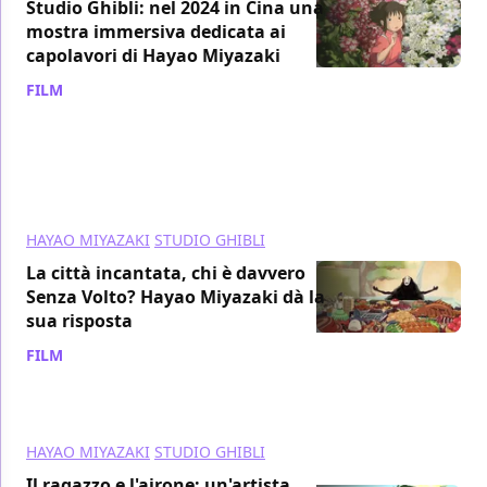
Studio Ghibli: nel 2024 in Cina una
mostra immersiva dedicata ai
capolavori di Hayao Miyazaki
FILM
/ 23 gen 2024
HAYAO MIYAZAKI
STUDIO GHIBLI
La città incantata, chi è davvero
Senza Volto? Hayao Miyazaki dà la
sua risposta
FILM
/ 18 gen 2024
HAYAO MIYAZAKI
STUDIO GHIBLI
Il ragazzo e l'airone: un'artista