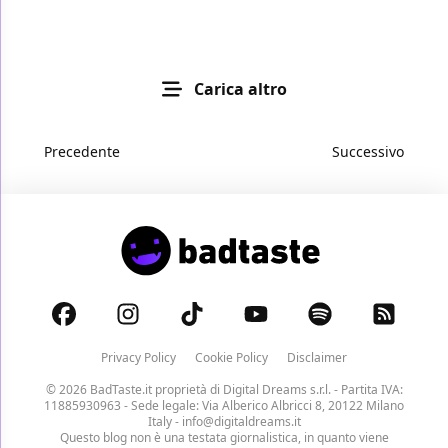
Carica altro
Precedente
Successivo
Privacy Policy
Cookie Policy
Disclaimer
© 2026 BadTaste.it proprietà di
Digital Dreams s.r.l.
- Partita IVA:
11885930963 - Sede legale: Via Alberico Albricci 8, 20122 Milano
Italy -
info@digitaldreams.it
Questo blog non è una testata giornalistica, in quanto viene