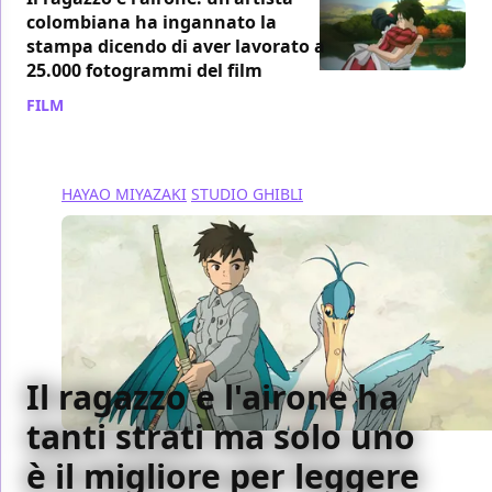
colombiana ha ingannato la
stampa dicendo di aver lavorato a
25.000 fotogrammi del film
FILM
/ 18 gen 2024
HAYAO MIYAZAKI
STUDIO GHIBLI
Il ragazzo e l'airone ha
tanti strati ma solo uno
è il migliore per leggere