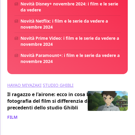
Novità Disney+ novembre 2024: i film e le serie
da vedere
Novità Netflix: i film e le serie da vedere a
novembre 2024
Novità Prime Video: i film e le serie da vedere a
novembre 2024
Novità Paramount+: i film e le serie da vedere a
novembre 2024
HAYAO MIYAZAKI
STUDIO GHIBLI
Il ragazzo e l'airone: ecco in cosa la
fotografia del film si differenzia dai
precedenti dello studio Ghibli
FILM
/ 08 dic 2023