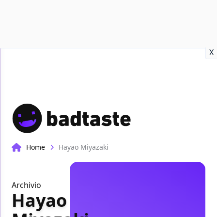
Recensioni
Format video
Marvel
Netflix
Disney+
Prime
X
Home
Hayao Miyazaki
Archivio
Hayao