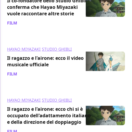
Il co-fondatore dello Studio Ghibli
conferma che Hayao Miyazaki
vuole raccontare altre storie
FILM
/ 23 nov 2023
HAYAO MIYAZAKI
STUDIO GHIBLI
Il ragazzo e l'airone: ecco il video
musicale ufficiale
FILM
/ 30 ott 2023
HAYAO MIYAZAKI
STUDIO GHIBLI
Il ragazzo e l'airone: ecco chi si è
occupato dell'adattamento italiano
e della direzione del doppiaggio
FILM
/ 30 ott 2023