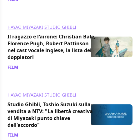
HAYAO MIYAZAKI
STUDIO GHIBLI
Il ragazzo e l'airone: Christian Bale,
Florence Pugh, Robert Pattinson
nel cast vocale inglese, la lista dei
doppiatori
FILM
/ 18 ott 2023
HAYAO MIYAZAKI
STUDIO GHIBLI
Studio Ghibli, Toshio Suzuki sulla
vendita a NTV: "La libertà creativa
di Miyazaki punto chiave
dell'accordo"
FILM
/ 04 ott 2023