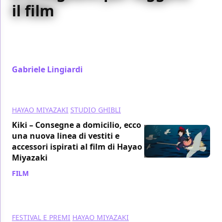
il film
Il ragazzo e l'airone è pieno di simboli e significati,
ma non bisogna spaventarsi: c'è un modo per viverlo
al massimo sin da subito
Gabriele Lingiardi
/ 14 gen 2024
HAYAO MIYAZAKI
STUDIO GHIBLI
Kiki – Consegne a domicilio, ecco
una nuova linea di vestiti e
accessori ispirati al film di Hayao
Miyazaki
FILM
/ 13 gen 2024
FESTIVAL E PREMI
HAYAO MIYAZAKI