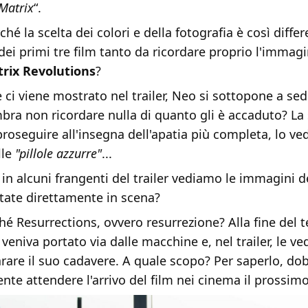
 Matrix
“.
ché la scelta dei colori e della fotografia è così diffe
 dei primi tre film tanto da ricordare proprio l'immagi
rix Revolutions
?
ci viene mostrato nel trailer, Neo si sottopone a sed
bra non ricordare nulla di quanto gli è accaduto? La
roseguire all'insegna dell'apatia più completa, lo v
lle
"pillole azzurre"
...
 in alcuni frangenti del trailer vediamo le immagini de
ttate direttamente in scena?
ché Resurrections, ovvero resurrezione? Alla fine del t
veniva portato via dalle macchine e, nel trailer, le v
arare il suo cadavere. A quale scopo? Per saperlo, d
te attendere l'arrivo del film nei cinema il prossim