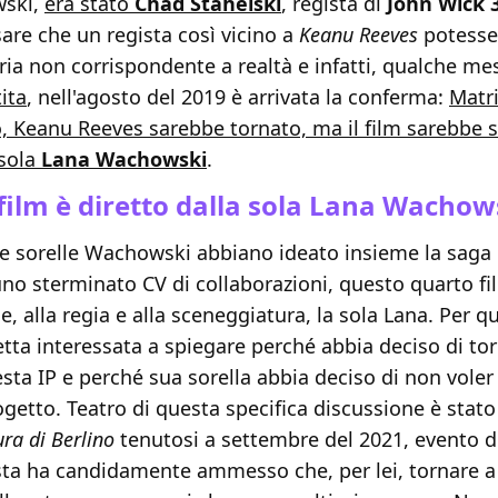
wski,
era stato
Chad Stahelski
, regista di
John Wick 
are che un regista così vicino a
Keanu Reeves
potesse
ria non corrispondente a realtà e infatti, qualche m
ita
, nell'agosto del 2019 è arrivata la conferma:
Matri
, Keanu Reeves sarebbe tornato, ma il film sarebbe st
 sola
Lana Wachowski
.
 film è diretto dalla sola Lana Wachow
e sorelle Wachowski abbiano ideato insieme la saga 
no sterminato CV di collaborazioni, questo quarto fi
e, alla regia e alla sceneggiatura, la sola Lana. Per q
retta interessata a spiegare perché abbia deciso di tor
sta IP e perché sua sorella abbia deciso di non voler 
getto. Teatro di questa specifica discussione è stato
ura di Berlino
tenutosi a settembre del 2021, evento d
ista ha candidamente ammesso che, per lei, tornare a