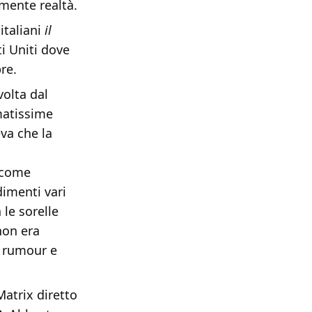
mente realtà.
italiani
il
ti Uniti dove
re.
volta dal
matissime
va che la
come
dimenti vari
 le sorelle
on era
di rumour e
Matrix diretto