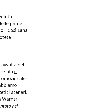
voluto
delle prime
o." Così Lana
otete
 avvolta nel
e - solo
il
promozionale
 abbiamo
etici scenari.
la Warner
ontata nel