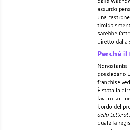
dalle Wacho
assurdo pens
una castrone
timida sment
sarebbe fatto
diretto dalla
Perché il
Nonostante l
possiedano u
franchise ved
È stata la di
lavoro su que
bordo del pro
della Letterat
quale la reg