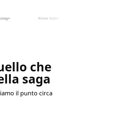
isney+
Prime Video
uello che
ella saga
ciamo il punto circa