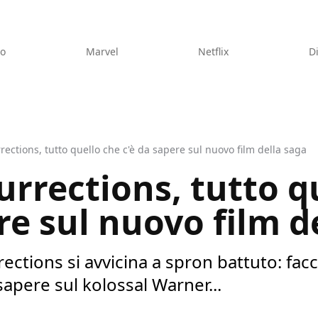
eo
Marvel
Netflix
D
rections, tutto quello che c'è da sapere sul nuovo film della saga
urrections, tutto q
re sul nuovo film d
rections si avvicina a spron battuto: fac
sapere sul kolossal Warner...