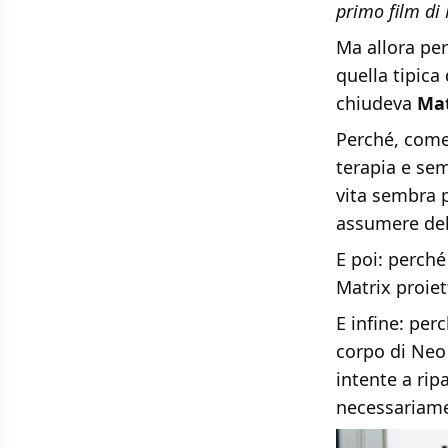
primo film di
Ma allora per
quella tipica
chiudeva
Mat
Perché, come 
terapia e sem
vita sembra p
assumere de
E poi: perché
Matrix proie
E infine: per
corpo di Neo 
intente a rip
necessariamen