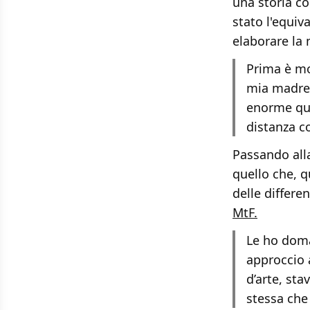
una storia c
stato l'equiv
elaborare la 
Prima è mo
mia madre.
enorme qua
distanza co
Passando alla
quello che, q
delle differe
MtF.
Le ho doma
approccio 
d’arte, st
stessa che 