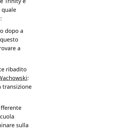
 Trinity è
a quale
:
to dopo a
 questo
rovare a
e ribadito
 Wachowski
:
a transizione
fferente
scuola
inare sulla