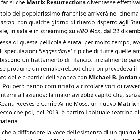
 far sì che
Matrix Resurrections
diventasse effettiva
itolo del popolarissimo franchise arriverà nei cinema 
ennaio
, con qualche giorno di ritardo rispetto agli Sta
ile, in sala e in streaming su
HBO Max
, dal 22 dicemb
tessa di questa pellicola è stata, per molto tempo, av
di speculazioni
"leggendarie"
tipiche di tutte quelle a
iscono un trattamento di rilancio. Inizialmente pare
se produrre un remake/reboot che non prevedeva il
o delle creatrici dell'epopea con
Michael B. Jordan
 Poi però hanno cominciato a circolare voci di ravve
interni all'azienda: la major avrebbe capito che, senza
Keanu Reeves e Carrie-Anne Moss, un nuovo
Matrix
n
 ecco che poi, nel 2019, è partito l'abituale teatrino 
materia.
 che a diffondere la voce dell'esistenza di un quarto 