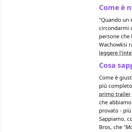
Come è na
"Quando un ev
circondarmi d
persone che h
Wachowksi ra
leggere l'int
Cosa sap
Come è giust
più completo 
primo trailer
che abbiamo 
provato - più 
Sappiamo, co
Bros, che “
Ma