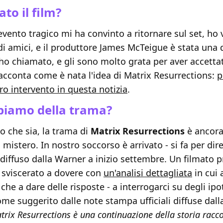
to il film?
ento tragico mi ha convinto a ritornare sul set, ho 
i amici, e il produttore James McTeigue è stata una 
o chiamato, e gli sono molto grata per aver accettat
cconta come è nata l'idea di Matrix Resurrections:
p
ero intervento in questa notizia
.
piamo della trama?
o che sia, la trama di
Matrix Resurrections
è ancora
mistero. In nostro soccorso è arrivato - si fa per dir
diffuso dalla Warner a inizio settembre. Un filmato 
sviscerato a dovere con
un'analisi dettagliata
in cui
che a dare delle risposte - a interrogarci su degli ipot
me suggerito dalle note stampa ufficiali diffuse dal
trix Resurrections è una continuazione della storia racc