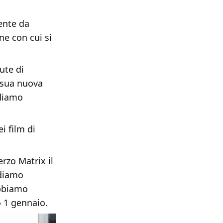
rente da
ne con cui si
ute di
 sua nuova
ediamo
i film di
erzo Matrix il
ediamo
obbiamo
o 1 gennaio.