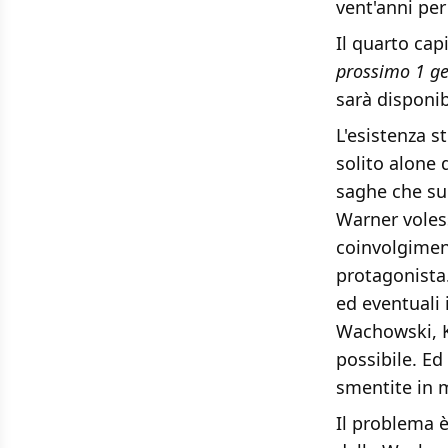
vent'anni per
Il quarto cap
prossimo 1 g
sarà disponib
L'esistenza s
solito alone 
saghe che sub
Warner voles
coinvolgiment
protagonista.
ed eventuali 
Wachowski, 
possibile. Ed
smentite in 
Il problema è