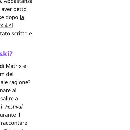
3
. Abbastanza
 aver detto
ese dopo
la
x 4 si
ato scritto e
ski?
di Matrix e
lm del
uale ragione?
nare al
salire a
 il
Festival
urante il
 raccontare