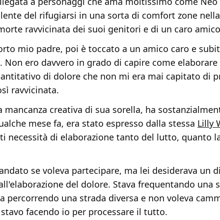
ollegata a personaggi che ama moltissimo come Neo e
alente del rifugiarsi in una sorta di comfort zone nell
morte ravvicinata dei suoi genitori e di un caro amico
rto mio padre, poi è toccato a un amico caro e subi
 Non ero davvero in grado di capire come elaborare
ntitativo di dolore che non mi era mai capitato di p
sì ravvicinata.
 mancanza creativa di sua sorella, ha sostanzialment
ualche mese fa, era stato espresso dalla stessa
Lilly
nti necessità di elaborazione tanto del lutto, quanto l
ndato se voleva partecipare, ma lei desiderava un di
all'elaborazione del dolore. Stava frequentando una 
ava percorrendo una strada diversa e non voleva camm
stavo facendo io per processare il tutto.