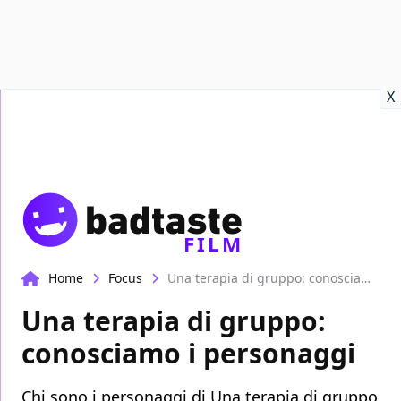
Recensioni
Format video
Marvel
Netflix
Disney+
Prime
X
FILM
Home
Focus
Una terapia di gruppo: conosciamo i personaggi
Una terapia di gruppo:
conosciamo i personaggi
Chi sono i personaggi di Una terapia di gruppo