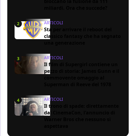
bloccano la fusione da 111
miliardi. Ora che succede?
ARTICOLI
2
Sta per arrivare il reboot del
classico fantasy che ha segnato
una generazione
ARTICOLI
3
Il film di Supergirl contiene un
pezzo di storia: James Gunn e il
commovente omaggio al
Superman di Reeve del 1978
ARTICOLI
4
Il trono di spade: direttamente
dal CinemaCon, l'annuncio di
Warner Bros che nessuno si
aspettava