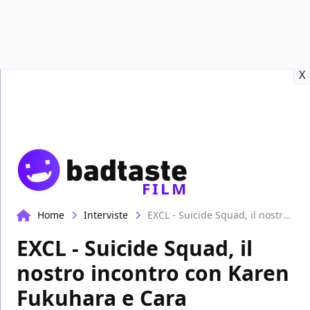
Recensioni
Format video
Marvel
Netflix
Disney+
Prime
X
FILM
Home
Interviste
EXCL - Suicide Squad, il nostro incontro con Karen Fukuhara e Cara Delevingne!
EXCL - Suicide Squad, il
nostro incontro con Karen
Fukuhara e Cara