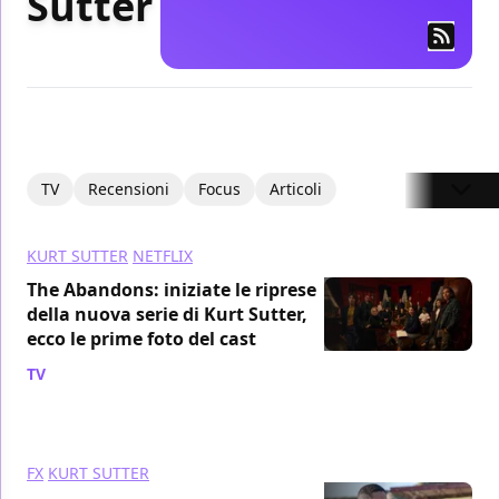
Sutter
TV
Recensioni
Focus
Articoli
KURT SUTTER
NETFLIX
The Abandons: iniziate le riprese
della nuova serie di Kurt Sutter,
ecco le prime foto del cast
TV
/ 23 mag 2024
FX
KURT SUTTER