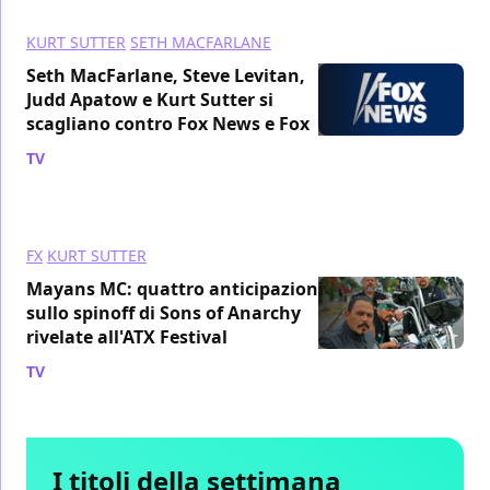
KURT SUTTER
SETH MACFARLANE
Seth MacFarlane, Steve Levitan,
Judd Apatow e Kurt Sutter si
scagliano contro Fox News e Fox
TV
/ 22 giu 2018
FX
KURT SUTTER
Mayans MC: quattro anticipazioni
sullo spinoff di Sons of Anarchy
rivelate all'ATX Festival
TV
/ 09 giu 2018
I titoli della settimana