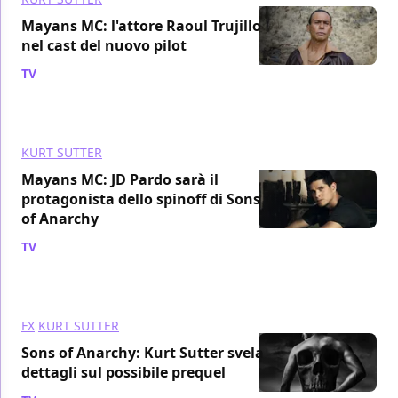
Mayans MC: l'attore Raoul Trujillo
nel cast del nuovo pilot
TV
/ 20 ott 2017
KURT SUTTER
Mayans MC: JD Pardo sarà il
protagonista dello spinoff di Sons
of Anarchy
TV
/ 23 feb 2017
FX
KURT SUTTER
Sons of Anarchy: Kurt Sutter svela
dettagli sul possibile prequel