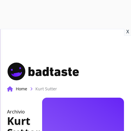
Recensioni
Format video
Marvel
Netflix
Disney+
Prime
X
Home
Kurt Sutter
Archivio
Kurt