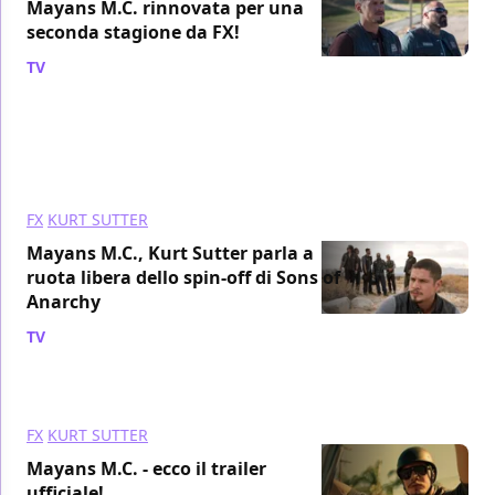
Mayans M.C. rinnovata per una
seconda stagione da FX!
TV
/ 02 ott 2018
FX
KURT SUTTER
Mayans M.C., Kurt Sutter parla a
ruota libera dello spin-off di Sons of
Anarchy
TV
/ 23 lug 2018
FX
KURT SUTTER
Mayans M.C. - ecco il trailer
ufficiale!