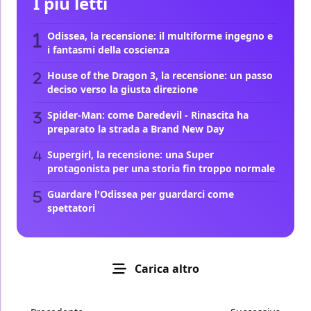
I più letti
Odissea, la recensione: il multiforme ingegno e
i fantasmi della coscienza
House of the Dragon 3, la recensione: un passo
deciso verso la giusta direzione
Spider-Man: come Daredevil - Rinascita ha
preparato la strada a Brand New Day
Supergirl, la recensione: una Super
protagonista per una storia fin troppo normale
Guardare l'Odissea per guardarci come
spettatori
Carica altro