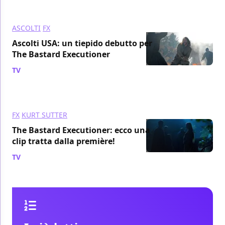
ASCOLTI
FX
Ascolti USA: un tiepido debutto per
The Bastard Executioner
TV
/ 17 set 2015
FX
KURT SUTTER
The Bastard Executioner: ecco una
clip tratta dalla première!
TV
/ 13 set 2015