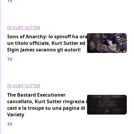
TV
/ 23 dic 2016
FX
KURT SUTTER
Sons of Anarchy: lo spinoff ha ora
un titolo ufficiale, Kurt Sutter ed
Elgin James saranno gli autori!
TV
/ 12 mag 2016
FX
KURT SUTTER
The Bastard Executioner
cancellato, Kurt Sutter ringrazia il
cast e la troupe su una pagina di
Variety
TV
/ 18 nov 2015