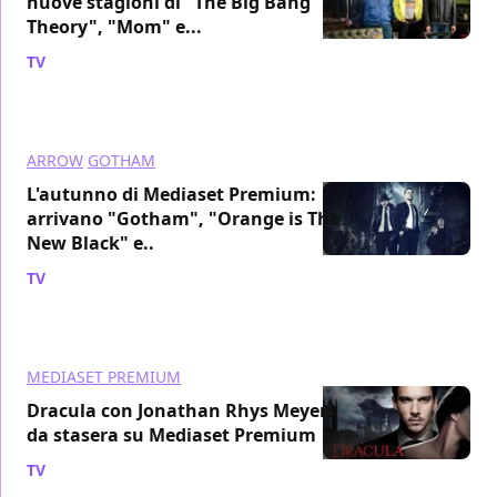
nuove stagioni di "The Big Bang
Theory", "Mom" e...
TV
/ 19 set 2014
ARROW
GOTHAM
L'autunno di Mediaset Premium:
arrivano "Gotham", "Orange is The
New Black" e..
TV
/ 07 lug 2014
MEDIASET PREMIUM
Dracula con Jonathan Rhys Meyers
da stasera su Mediaset Premium
TV
/ 15 mar 2014