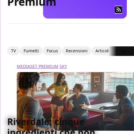
Premium
TV
Fumetti
Focus
Recensioni
Articoli
MEDIASET PREMIUM
SKY
Riverdale: cinque
ingredienti che non