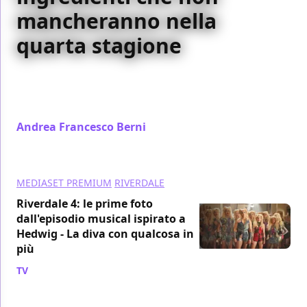
mancheranno nella
quarta stagione
La quarta stagione di Riverdale è iniziata in Italia su
Premium Stories: ecco cinque ingredienti che
sappiamo non mancheranno
Andrea Francesco Berni
/ 16 mar 2020
MEDIASET PREMIUM
RIVERDALE
Riverdale 4: le prime foto
dall'episodio musical ispirato a
Hedwig - La diva con qualcosa in
più
TV
/ 13 mar 2020