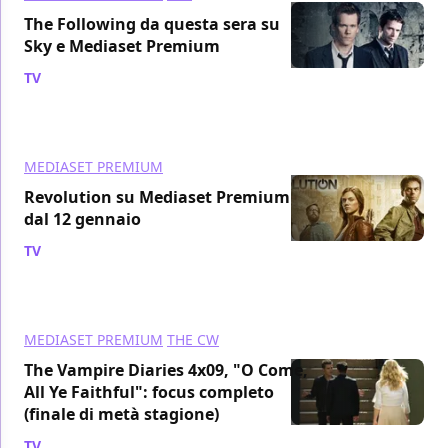
The Following da questa sera su
Sky e Mediaset Premium
TV
/ 04 feb 2013
MEDIASET PREMIUM
Revolution su Mediaset Premium
dal 12 gennaio
TV
/ 10 gen 2013
MEDIASET PREMIUM
THE CW
The Vampire Diaries 4x09, "O Come,
All Ye Faithful": focus completo
(finale di metà stagione)
TV
/ 13 dic 2012