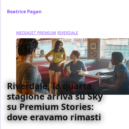
Memoria, premiere della quarta stagione
Beatrice Pagan
/ 12 mar 2020
MEDIASET PREMIUM
RIVERDALE
Riverdale, la quarta
stagione arriva su Sky
su Premium Stories:
dove eravamo rimasti
Arriva finalmente in Italia la quarta stagione di