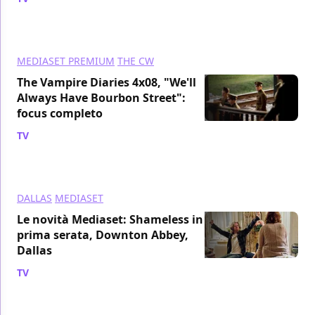
MEDIASET PREMIUM
THE CW
The Vampire Diaries 4x08, "We'll
Always Have Bourbon Street":
focus completo
TV
/ 06 dic 2012
DALLAS
MEDIASET
Le novità Mediaset: Shameless in
prima serata, Downton Abbey,
Dallas
TV
/ 08 ott 2012