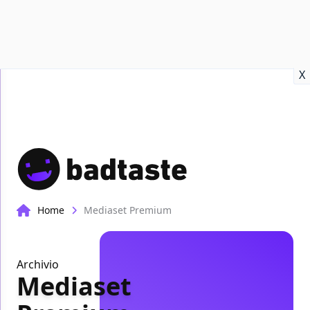
Recensioni
Format video
Marvel
Netflix
Disney+
Prime
X
Home
Mediaset Premium
Archivio
Mediaset