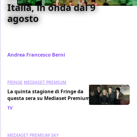
Italia, in onda dal 9
agosto
Presentato ieri a Milano il nuovo canale di Fox, Fox
Sports Italia, in arrivo su Sky e Mediaset Premium.
Ecco il nostro resoconto dell'evento...
Andrea Francesco Berni
/ 01 ago 2013
FRINGE
MEDIASET PREMIUM
La quinta stagione di Fringe da
questa sera su Mediaset Premium
TV
/ 17 feb 2013
MEDIASET PREMIUM
SKY