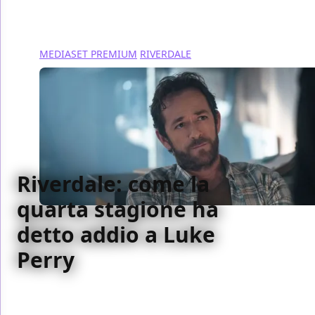
MEDIASET PREMIUM
RIVERDALE
Riverdale: come la
quarta stagione ha
detto addio a Luke
Perry
Ecco come il cast e gli spettatori di Riverdale hanno
rendere omaggio a Luke Perry nell'episodio In