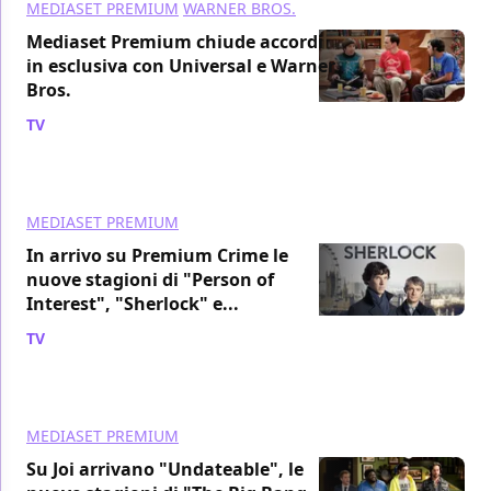
MEDIASET PREMIUM
WARNER BROS.
Mediaset Premium chiude accordi
in esclusiva con Universal e Warner
Bros.
TV
/ 09 giu 2015
MEDIASET PREMIUM
In arrivo su Premium Crime le
nuove stagioni di "Person of
Interest", "Sherlock" e...
TV
/ 19 set 2014
MEDIASET PREMIUM
Su Joi arrivano "Undateable", le