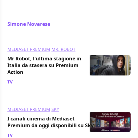
episodio emotivamente fortissimo, che rilancia la
storia verso la sua conclusione
Simone Novarese
/ 16 ott 2019
MEDIASET PREMIUM
MR. ROBOT
Mr Robot, l'ultima stagione in
Italia da stasera su Premium
Action
TV
/ 15 ott 2019
MEDIASET PREMIUM
SKY
I canali cinema di Mediaset
Premium da oggi disponibili su Sky
TV
/ 27 apr 2018