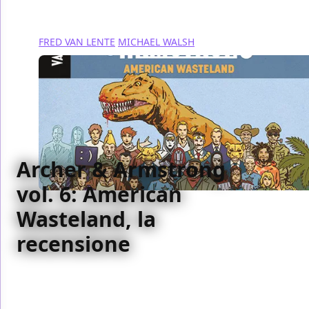
FRED VAN LENTE
MICHAEL WALSH
Archer & Armstrong
vol. 6: American
Wasteland, la
recensione
Abbiamo recensito per voi American Wasteland,
sesto volume della serie Archer & Armstrong della
Valiant Comics