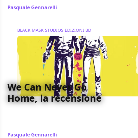
Pasquale Gennarelli
/ 23 ott 2016
BLACK MASK STUDIOS
EDIZIONI BD
We Can Never Go
Home, la recensione
Abbiamo recensito per voi We Can Never Go Home,
opera di Matthew Rosenberg, Patrick Kindlon, Josh
Hood e Brian Level
Pasquale Gennarelli
/ 09 ott 2016