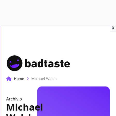
Recensioni
Format video
Marvel
Netflix
Disney+
Prime
X
Home
Michael Walsh
Archivio
Michael