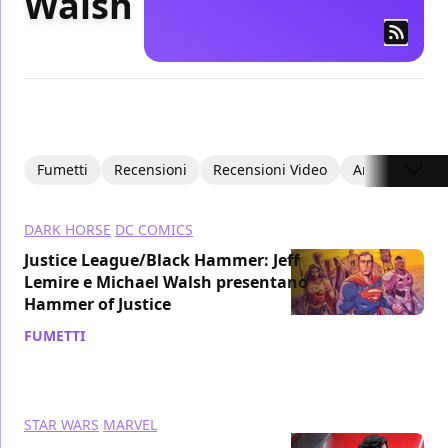
Walsh
Fumetti
Recensioni
Recensioni Video
Articoli
DARK HORSE
DC COMICS
Justice League/Black Hammer: Jeff
Lemire e Michael Walsh presentano
Hammer of Justice
FUMETTI
/ 17 lug 2019
STAR WARS
MARVEL