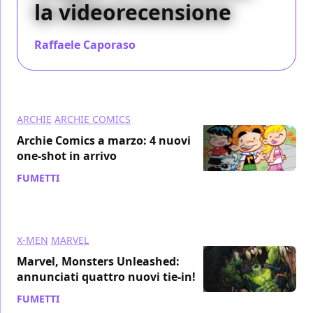
la videorecensione
Raffaele Caporaso
/ 10 apr 2017
ARCHIE
ARCHIE COMICS
Archie Comics a marzo: 4 nuovi
one-shot in arrivo
FUMETTI
/ 15 dic 2016
X-MEN
MARVEL
Marvel, Monsters Unleashed:
annunciati quattro nuovi tie-in!
FUMETTI
/ 09 nov 2016