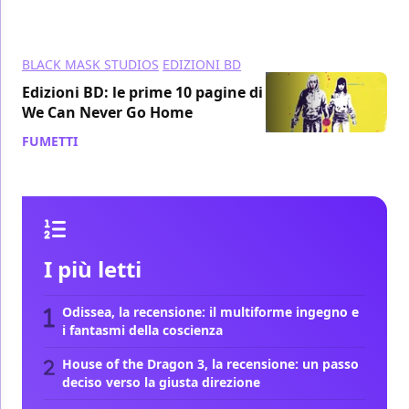
BLACK MASK STUDIOS
EDIZIONI BD
Edizioni BD: le prime 10 pagine di
We Can Never Go Home
FUMETTI
/ 04 ott 2016
I più letti
Odissea, la recensione: il multiforme ingegno e
i fantasmi della coscienza
House of the Dragon 3, la recensione: un passo
deciso verso la giusta direzione