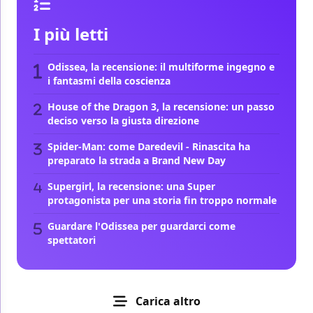
I più letti
Odissea, la recensione: il multiforme ingegno e
i fantasmi della coscienza
House of the Dragon 3, la recensione: un passo
deciso verso la giusta direzione
Spider-Man: come Daredevil - Rinascita ha
preparato la strada a Brand New Day
Supergirl, la recensione: una Super
protagonista per una storia fin troppo normale
Guardare l'Odissea per guardarci come
spettatori
Carica altro