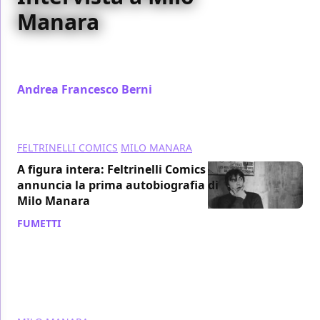
Manara
In occasione del Napoli Comicon 2023 abbiamo
avuto l'onore di intervistare il maestro Milo Manara
Andrea Francesco Berni
/ 12 mag 2023
FELTRINELLI COMICS
MILO MANARA
A figura intera: Feltrinelli Comics
annuncia la prima autobiografia di
Milo Manara
FUMETTI
/ 09 apr 2021