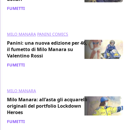
FUMETTI
/ 21 ott 2020
MILO MANARA
PANINI COMICS
Panini: una nuova edizione per 46,
il fumetto di Milo Manara su
Valentino Rossi
FUMETTI
/ 04 set 2020
MILO MANARA
Milo Manara: all'asta gli acquarelli
originali del portfolio Lockdown
Heroes
FUMETTI
/ 10 giu 2020