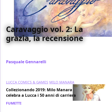
Caravaggio vol. 2: La
grazia, la recensione
Abbiamo recensito per voi il secondo volume di
Caravaggio, opera di Milo Manara edita da Panini
Pasquale Gennarelli
/ 03 mar 2019
LUCCA COMICS & GAMES
MILO MANARA
Collezionando 2019: Milo Manara
celebra a Lucca i 50 anni di carriera
FUMETTI
/ 11 feb 2019