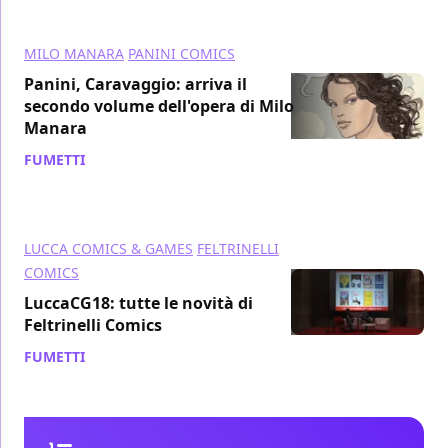
MILO MANARA
PANINI COMICS
Panini, Caravaggio: arriva il
secondo volume dell'opera di Milo
Manara
FUMETTI
/ 08 gen 2019
LUCCA COMICS & GAMES
FELTRINELLI
COMICS
LuccaCG18: tutte le novità di
Feltrinelli Comics
FUMETTI
/ 02 nov 2018