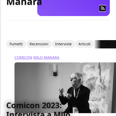
Manara
Fumetti
Recensioni
Interviste
Articoli
COMICON
MILO MANARA
Comicon 2023:
Intervista a Milo