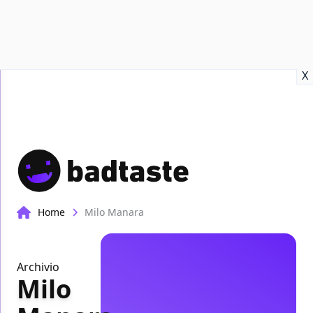
Recensioni
Format video
Marvel
Netflix
Disney+
Prime
X
Home
Milo Manara
Archivio
Milo