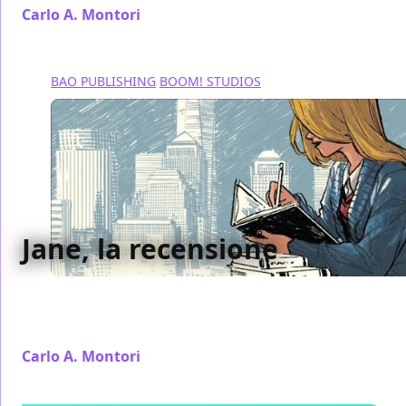
Carlo A. Montori
/ 15 nov 2019
BAO PUBLISHING
BOOM! STUDIOS
Jane, la recensione
Jane è una storia e avvincente che rispetta lo spirito
originale del romanzo da cui è tratto trasportandolo
ai giorni nostri
Carlo A. Montori
/ 25 ott 2019