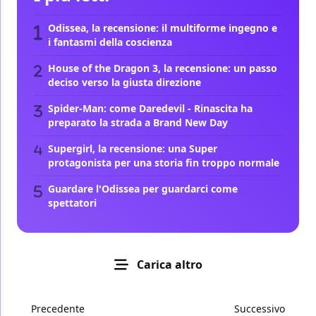
Odissea, la recensione: il multiforme ingegno e
i fantasmi della coscienza
House of the Dragon 3, la recensione: un passo
deciso verso la giusta direzione
Spider-Man: come Daredevil - Rinascita ha
preparato la strada a Brand New Day
Supergirl, la recensione: una Super
protagonista per una storia fin troppo normale
Guardare l'Odissea per guardarci come
spettatori
Carica altro
Precedente
Successivo