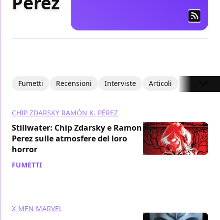
Pérez
Fumetti
Recensioni
Interviste
Articoli
CHIP ZDARSKY
RAMÓN K. PÉREZ
Stillwater: Chip Zdarsky e Ramon K.
Perez sulle atmosfere del loro
horror
FUMETTI
/ 27 ago 2020
X-MEN
MARVEL