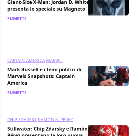
Giant-Size X-Men: Jordan D. White
presenta lo speciale su Magneto
FUMETTI
/ 15 lug 2020
CAPTAIN AMERICA
MARVEL
Mark Russell e i temi politici di
Marvels Snapshots: Captain
America
FUMETTI
/ 07 lug 2020
CHIP ZDARSKY
RAMÓN K. PÉREZ
Stillwater: Chip Zdarsky e Ramón K.
Pérez presentano la loro nuova