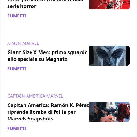
serie horror
FUMETTI
/ 30 giu 2020
X-MEN
MARVEL
Giant-Size X-Men: primo sguardo
allo speciale su Magneto
FUMETTI
/ 30 giu 2020
CAPTAIN AMERICA
MARVEL
Capitan America: Ramón K. Pérez
riprende Bomba di follia per
Marvels Snapshots
FUMETTI
/ 05 mag 2020