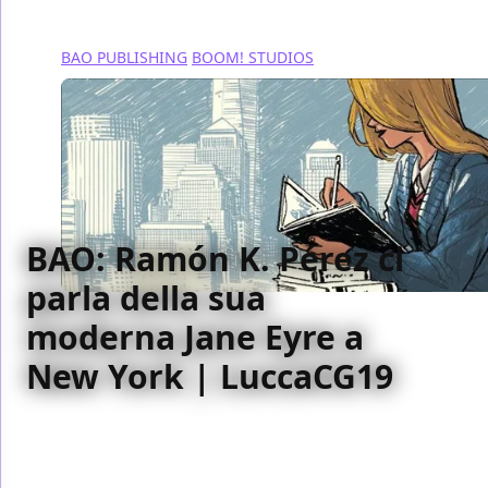
BAO PUBLISHING
BOOM! STUDIOS
BAO: Ramón K. Pérez ci
parla della sua
moderna Jane Eyre a
New York | LuccaCG19
A Lucca Comics & Games 2019 abbiamo intervistato
per voi Ramón K. Pérez, disegnatore di Jane, la
graphic novel scritta da Aline Brosh McKenna