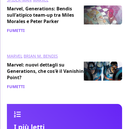
Marvel, Generations: Bendis
sull'atipico team-up tra Miles
Morales e Peter Parker
FUMETTI
/ 04 set 2017
MARVEL
BRIAN M. BENDIS
Marvel: nuovi dettagli su
Generations, che cos'è il Vanishing
Point?
FUMETTI
/ 19 giu 2017
I più letti