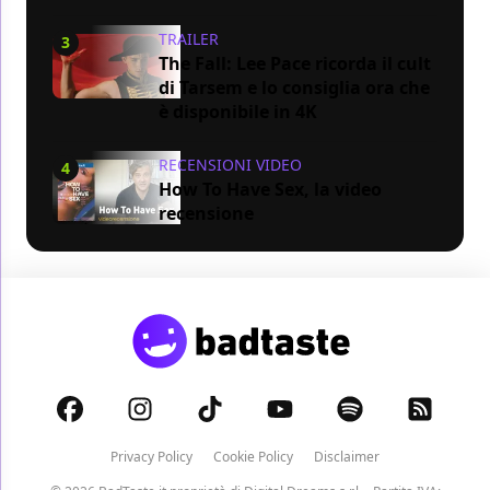
TRAILER
3
The Fall: Lee Pace ricorda il cult
di Tarsem e lo consiglia ora che
è disponibile in 4K
RECENSIONI VIDEO
4
How To Have Sex, la video
recensione
Privacy Policy
Cookie Policy
Disclaimer