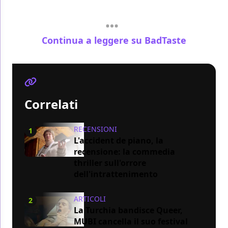
Continua a leggere su BadTaste
Correlati
RECENSIONI
1
L'accident de piano, la
recensione: la commedia
thriller sull'orrore
dell'intrattenimento
ARTICOLI
2
La Turchia bandisce Queer,
MUBI cancella il suo festival