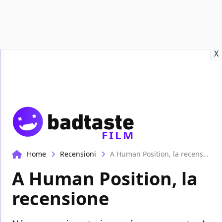
Recensioni
Format video
Marvel
Netflix
Disney+
Prime
X
FILM
Home
Recensioni
A Human Position, la recensione
A Human Position, la
recensione