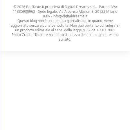
© 2026 BadTaste.it proprietà di
Digital Dreams s.r.l.
- Partita IVA:
11885930963 - Sede legale: Via Alberico Albricci 8, 20122 Milano
Italy -
info@digitaldreams.it
Questo blog non è una testata giornalistica, in quanto viene
aggiornato senza alcuna periodicità. Non può pertanto considerarsi
un prodotto editoriale ai sensi della legge n. 62 del 07.03.2001
Photo Credits: l’editore ha i diritti di utilizzo delle immagini presenti
sul sito.