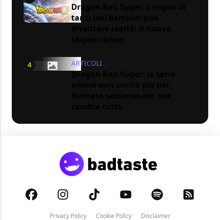
Dragon Ball Super, il sogno di
tanti (ex) bambini può
diventare realtà: il nuovo
saiyan canon
ARTICOLI
4
Dragon Ball Super: la serie
anime non uscirà più nel
formato settimanale, ora
cambia tutto
Privacy Policy
Cookie Policy
Disclaimer