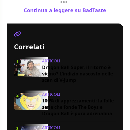
Continua a leggere su BadTaste
Correlati
ARTICOLI
1
Dragon Ball Super, il ritorno è
vicino? L’indizio nascosto nelle
scan di V-Jump
ARTICOLI
2
100% di apprezzamenti: la folle
serie che fonde The Boys e
Dragon Ball è pura adrenalina
ARTICOLI
3