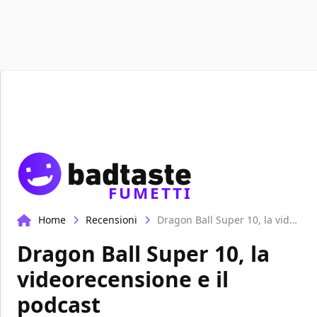
Recensioni
Format video
Marvel
Netflix
Disney+
Prime
FUMETTI
Home
Recensioni
Dragon Ball Super 10, la videorecensione e il podcast
Dragon Ball Super 10, la
videorecensione e il
podcast