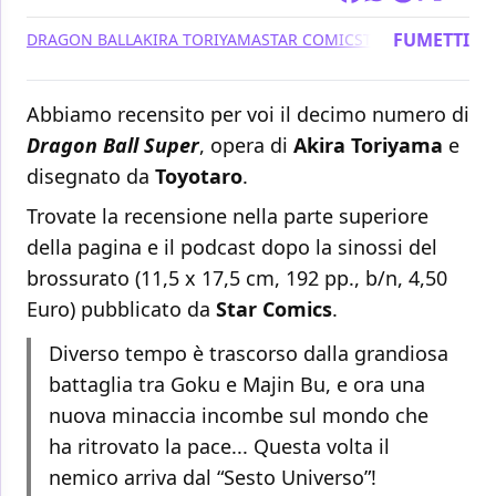
FUMETTI
DRAGON BALL
AKIRA TORIYAMA
STAR COMICS
TOYOTARO
Abbiamo recensito per voi il decimo numero di
Dragon Ball Super
, opera di
Akira Toriyama
e
disegnato da
Toyotaro
.
Trovate la recensione nella parte superiore
della pagina e il podcast dopo la sinossi del
brossurato (11,5 x 17,5 cm, 192 pp., b/n, 4,50
Euro) pubblicato da
Star Comics
.
Diverso tempo è trascorso dalla grandiosa
battaglia tra Goku e Majin Bu, e ora una
nuova minaccia incombe sul mondo che
ha ritrovato la pace... Questa volta il
nemico arriva dal “Sesto Universo”!