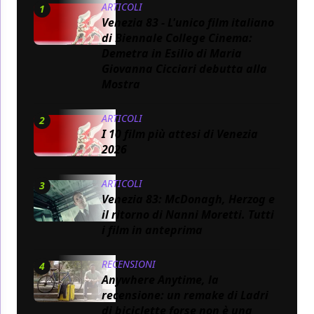
ARTICOLI
1
Venezia 83 - L'unico film italiano
di Biennale College Cinema:
Demetra in Esilio di Maria
Giovanna Cicciari debutta alla
Mostra
ARTICOLI
2
I 10 film più attesi di Venezia
2026
ARTICOLI
3
Venezia 83: McDonagh, Herzog e
il ritorno di Nanni Moretti. Tutti
i film in anteprima
RECENSIONI
4
Anywhere Anytime, la
recensione: un remake di Ladri
di biciclette forse non è una