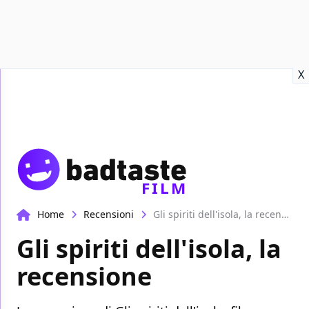
Recensioni
Format video
Marvel
Netflix
Disney+
Prime
X
FILM
Home
Recensioni
Gli spiriti dell'isola, la recensione
Gli spiriti dell'isola, la
recensione