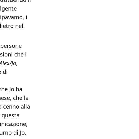
olgente
ipavamo, i
dietro nel
e persone
sioni che i
Alex/Jo
,
 di
che Jo ha
aese, che la
o cenno alla
i questa
unicazione,
urno di Jo,