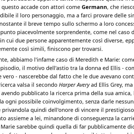
 questo accade con attori come
Germann
, che ries
dibile il loro personaggio, ma a farci provare delle si
nostante il breve tempo sullo schermo a loro concess
appunto piacevolmente sorprendente, come nel caso d
a in cui due persone apparentemente così diverse, ep
ente così simili, finiscono per trovarsi.
nte, abbiamo l'infame caso di Meredith e Marie: come
episodio, il motivo dell'astio tra la donna ed Ellis - c
se vero - nascerebbe dal fatto che le due avevano cont
ricerca valsa il secondo
Harper Avery
ad Ellis Grey, ma
 avendo pubblicato la ricerca prima della sua amica, 
 ogni possibile coinvolgimento, senza darle nessun c
e privandola quindi dell'onore di vincere il prestigioso
to assieme a lei, minandone di conseguenza la carri
 Marie sarebbe quindi quella di far pubblicamente di