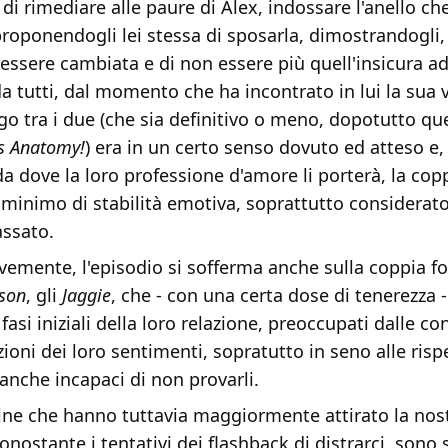
 di rimediare alle paure di Alex, indossare l'anello che
roponendogli lei stessa di sposarla, dimostrandogli
 essere cambiata e di non essere più quell'insicura a
a tutti, dal momento che ha incontrato in lui la sua 
o tra i due (che sia definitivo o meno, dopotutto qu
s Anatomy!
) era in un certo senso dovuto ed atteso e,
a dove la loro professione d'amore li porterà, la cop
 minimo di stabilità emotiva, soprattutto considerato
ssato.
vemente, l'episodio si sofferma anche sulla coppia f
kson
, gli
Jaggie
, che - con una certa dose di tenerezza 
fasi iniziali della loro relazione, preoccupati dalle c
zioni dei loro sentimenti, sopratutto in seno alle risp
anche incapaci di non provarli.
line che hanno tuttavia maggiormente attirato la nos
onostante i tentativi dei flashback di distrarci, sono 