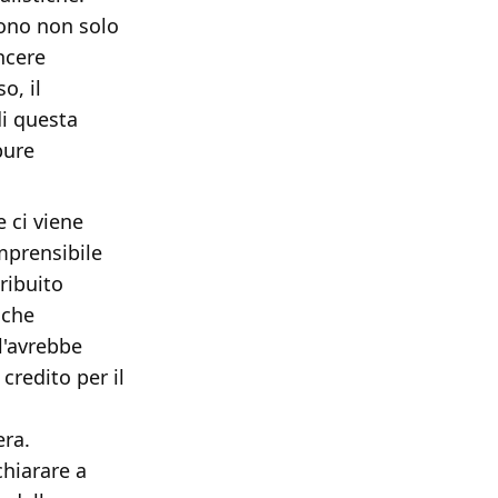
cono non solo
ncere
o, il
i questa
pure
 ci viene
omprensibile
ribuito
 che
l'avrebbe
redito per il
era.
chiarare a