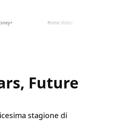
isney+
Prime Video
ars, Future
icesima stagione di