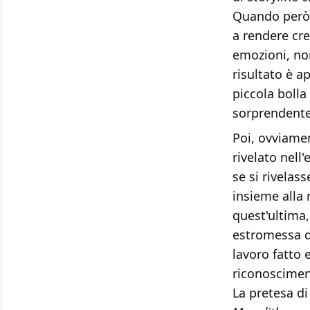
Quando però
a rendere cre
emozioni, no
risultato è 
piccola boll
sorprendentem
Poi, ovviame
rivelato nell'
se si rivelas
insieme alla 
quest'ultima,
estromessa da
lavoro fatto 
riconoscimen
La pretesa di