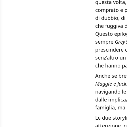
questa volta,
comprato e p
di dubbio, di
che fuggiva d
Questo epilog
sempre
Grey'
prescindere d
senz'altro un
che hanno pa
Anche se bre
Maggie e Jac
navigando le 
dalle implica
famiglia, ma 
Le due story
attenzione, n