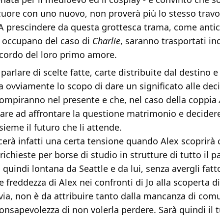
cuore con uno nuovo, non proverà più lo stesso trav
A prescindere da questa grottesca trama, come antic
i occupano del caso di
Charlie
, saranno trasportati in
icordo del loro primo amore.
parlare di scelte fatte, carte distribuite dal destino 
a ovviamente lo scopo di dare un significato alle deci
ompiranno nel presente e che, nel caso della coppia
nare ad affrontare la questione matrimonio e decidere
sieme il futuro che li attende.
cerà infatti una certa tensione quando Alex scoprirà 
richieste per borse di studio in strutture di tutto il p
quindi lontana da Seattle e da lui, senza avergli fatt
le freddezza di Alex nei confronti di Jo alla scoperta d
avia, non è da attribuire tanto dalla mancanza di com
onsapevolezza di non volerla perdere. Sarà quindi il t