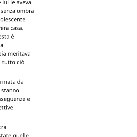
 lui le aveva
, senza ombra
dolescente
vera casa.
esta è
 a
pia meritava
 tutto ciò
ormata da
- stanno
onseguenze e
ettive
tra
state quelle