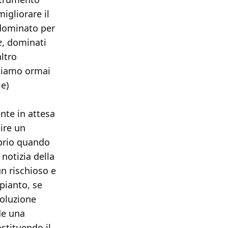
igliorare il
dominato per
e
, dominati
ltro
ciamo ormai
ie)
ente in attesa
ire un
oprio quando
 notizia della
n rischioso e
apianto, se
soluzione
de una
stituendo il