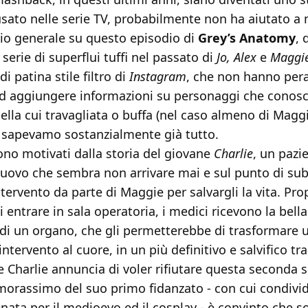
sato nelle serie TV, probabilmente non ha aiutato a m
zio generale su questo episodio di
Grey’s Anatomy
, 
 serie di superflui tuffi nel passato di
Jo, Alex
e
Maggi
i patina stile filtro di
Instagram
, che non hanno pera
ad aggiungere informazioni su personaggi che conos
lla cui travagliata o buffa (nel caso almeno di Magg
 sapevamo sostanzialmente già tutto.
ono motivati dalla storia del giovane
Charlie
, un pazi
nuovo che sembra non arrivare mai e sul punto di sub
ervento da parte di Maggie per salvargli la vita. Pr
i entrare in sala operatoria, i medici ricevono la bella
 di un organo, che gli permetterebbe di trasformare u
tervento al cuore, in un più definitivo e salvifico tr
 Charlie annuncia di voler rifiutare questa seconda 
morassimo del suo primo fidanzato - con cui condivi
nata per il medioevo ed il cosplay - è convinto che so