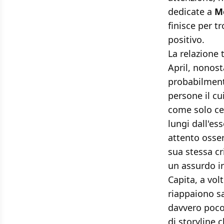
dedicate a
M
finisce per t
positivo.
La relazione 
April, nonost
probabilmente
persone il cu
come solo cer
lungi dall'es
attento osser
sua stessa cri
un assurdo in
Capita, a vol
riappaiono sa
davvero poco,
di storyline 