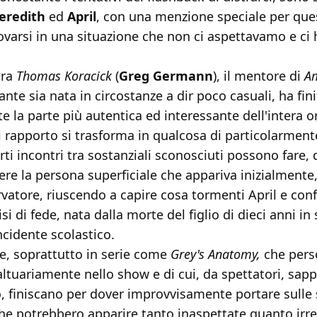
eredith
ed
April
, con una menzione speciale per ques
rovarsi in una situazione che non ci aspettavamo e ci 
tra
Thomas Koracick
(
Greg Germann
), il mentore di
A
ante sia nata in circostanze a dir poco casuali, ha fin
 la parte più autentica ed interessante dell'intera 
i rapporto si trasforma in qualcosa di particolarmen
ti incontri tra sostanziali sconosciuti possono fare
sere la persona superficiale che appariva inizialmente,
vatore, riuscendo a capire cosa tormenti April e con
si di fede, nata dalla morte del figlio di dieci anni in
cidente scolastico.
te, soprattutto in serie come
Grey's Anatomy,
che pers
ltuariamente nello show e di cui, da spettatori, sap
 finiscano per dover improvvisamente portare sulle s
che potrebbero apparire tanto inaspettate quanto irre