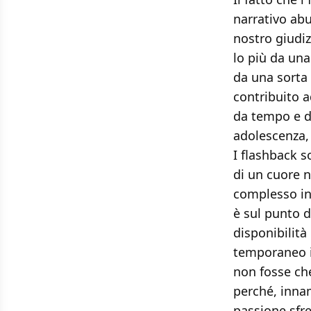
narrativo abu
nostro giudi
lo più da una
da una sorta d
contribuito 
da tempo e de
adolescenza,
I flashback s
di un cuore 
complesso int
è sul punto d
disponibilità
temporaneo in
non fosse che
perché, inna
passione sfre