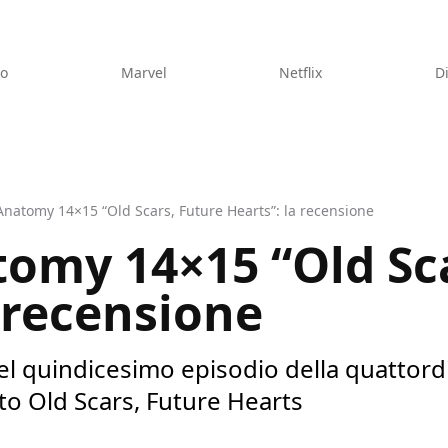
eo
Marvel
Netflix
D
Anatomy 14×15 “Old Scars, Future Hearts”: la recensione
tomy 14×15 “Old Sc
 recensione
el quindicesimo episodio della quattord
to Old Scars, Future Hearts