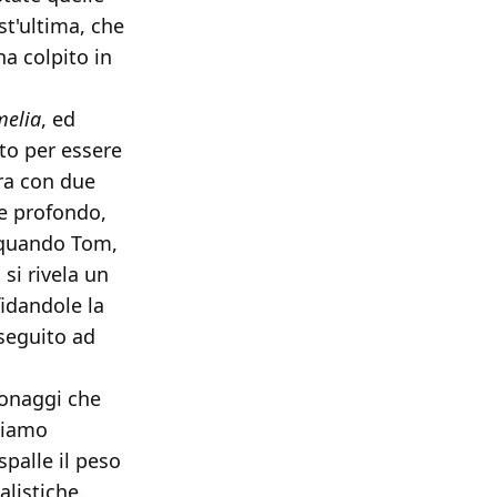
t'ultima, che
ha colpito in
melia
, ed
ito per essere
ora con due
te profondo,
, quando Tom,
 si rivela un
fidandole la
 seguito ad
onaggi che
piamo
palle il peso
alistiche.