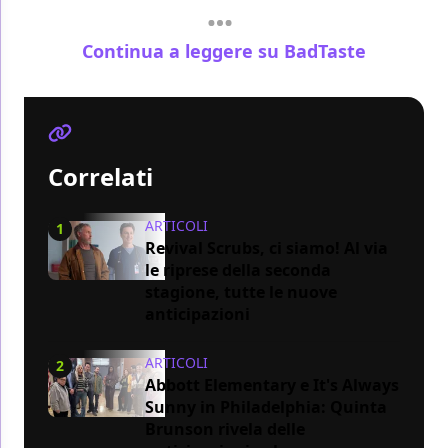
Continua a leggere su BadTaste
Correlati
ARTICOLI
1
Revival Scrubs, ci siamo! Al via
le riprese della seconda
stagione, tutte le nuove
anticipazioni
ARTICOLI
2
Abbott Elementary e It's Always
Sunny in Philadelphia: Quinta
Brunson rivela delle