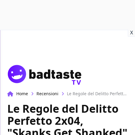
Recensioni
Format video
Marvel
Netflix
Disney+
Prime
X
TV
Home
Recensioni
Le Regole del Delitto Perfetto 2x04, "Skanks Get Shanked" - La recensione
Le Regole del Delitto
Perfetto 2x04,
"Skanks Get Shanked"