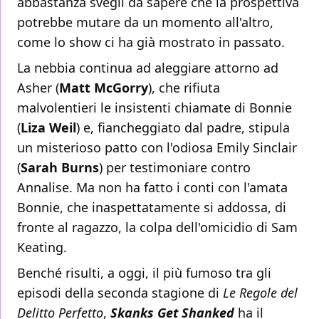
abbastanza svegli da sapere che la prospettiva
potrebbe mutare da un momento all'altro,
come lo show ci ha già mostrato in passato.
La nebbia continua ad aleggiare attorno ad
Asher (
Matt McGorry
), che rifiuta
malvolentieri le insistenti chiamate di Bonnie
(
Liza Weil
) e, fiancheggiato dal padre, stipula
un misterioso patto con l'odiosa Emily Sinclair
(
Sarah Burns
) per testimoniare contro
Annalise. Ma non ha fatto i conti con l'amata
Bonnie, che inaspettatamente si addossa, di
fronte al ragazzo, la colpa dell'omicidio di Sam
Keating.
Benché risulti, a oggi, il più fumoso tra gli
episodi della seconda stagione di
Le Regole del
Delitto Perfetto
,
Skanks Get Shanked
ha il