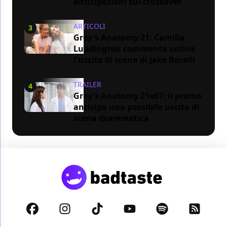
anticipazioni sul crossover
ARTICOLI
3
Grey's Anatomy 21: Camilla
Luddington commenta online
l'uscita di scena di Jake Borelli
TRAILER
4
Grey's Anatomy 21x07: il promo
anticipa una possibile uscita di
scena drammatica