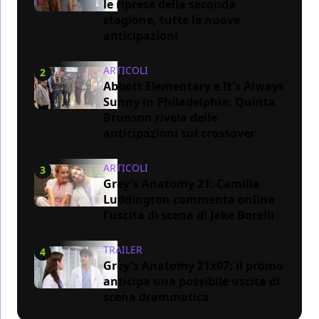
le riprese della seconda
stagione, tutte le nuove
anticipazioni
ARTICOLI
2
Abbott Elementary e It's Always
Sunny in Philadelphia: Quinta
Brunson rivela delle
anticipazioni sul crossover
ARTICOLI
3
Grey's Anatomy 21: Camilla
Luddington commenta online
l'uscita di scena di Jake Borelli
TRAILER
4
Grey's Anatomy 21x07: il promo
anticipa una possibile uscita di
scena drammatica