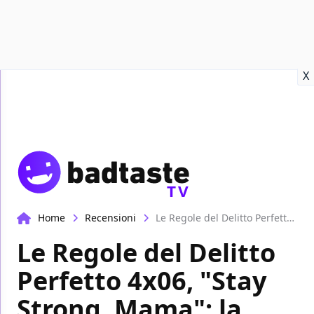
Recensioni
Format video
Marvel
Netflix
Disney+
Prime
X
TV
Home
Recensioni
Le Regole del Delitto Perfetto 4x06, "Stay Strong, Mama": la recensione
Le Regole del Delitto
Perfetto 4x06, "Stay
Strong, Mama": la