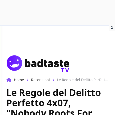
Recensioni
Format video
Marvel
Netflix
Disney+
Prime
X
TV
Home
Recensioni
Le Regole del Delitto Perfetto 4x07, "Nobody Roots For Goliath": la recensione
Le Regole del Delitto
Perfetto 4x07,
"Nobody Roots For