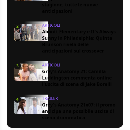
stagione, tutte le nuove
anticipazioni
ARTICOLI
2
Abbott Elementary e It's Always
Sunny in Philadelphia: Quinta
Brunson rivela delle
anticipazioni sul crossover
ARTICOLI
3
Grey's Anatomy 21: Camilla
Luddington commenta online
l'uscita di scena di Jake Borelli
TRAILER
4
Grey's Anatomy 21x07: il promo
anticipa una possibile uscita di
scena drammatica