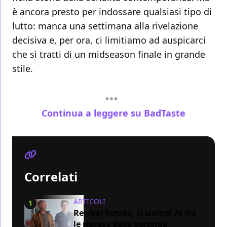
è ancora presto per indossare qualsiasi tipo di
lutto: manca una settimana alla rivelazione
decisiva e, per ora, ci limitiamo ad auspicarci
che si tratti di un midseason finale in grande
stile.
Continua a leggere su BadTaste
Correlati
ARTICOLI
1
Revival Scrubs, ci siamo! Al via
le riprese della seconda