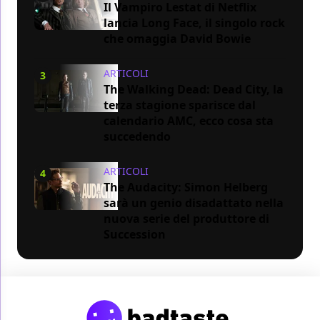
Il Vampiro Lestat di Netflix
lancia Long Face, il singolo rock
che omaggia David Bowie
ARTICOLI
3
The Walking Dead: Dead City, la
terza stagione sparisce dal
calendario AMC, ecco cosa sta
succedendo
ARTICOLI
4
The Audacity: Simon Helberg
sarà un genio disadattato nella
nuova serie del produttore di
Succession