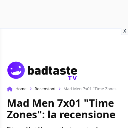
Recensioni
Format video
Marvel
Netflix
Disney+
Prime
X
TV
Home
Recensioni
Mad Men 7x01 "Time Zones": la recensione
Mad Men 7x01 "Time
Zones": la recensione