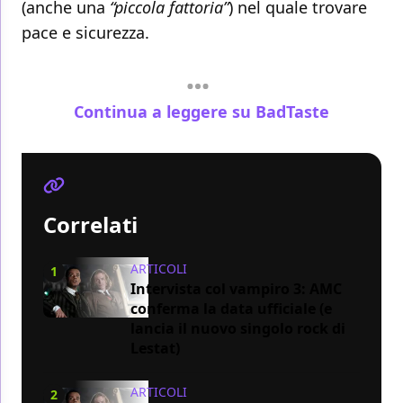
(anche una
“piccola fattoria”
) nel quale trovare
pace e sicurezza.
Continua a leggere su BadTaste
Correlati
ARTICOLI
1
Intervista col vampiro 3: AMC
conferma la data ufficiale (e
lancia il nuovo singolo rock di
Lestat)
ARTICOLI
2