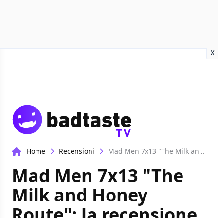
Recensioni
Format video
Marvel
Netflix
Disney+
Prime
X
TV
Home
Recensioni
Mad Men 7x13 "The Milk and Honey Route": la recensione
Mad Men 7x13 "The
Milk and Honey
Route": la recensione