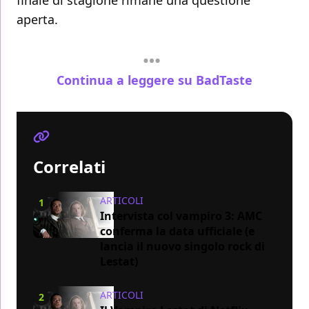
finale di stagione rimane una questione
aperta.
Continua a leggere su BadTaste
Correlati
ARTICOLI
1
Intervista col vampiro 3: AMC
conferma la data ufficiale (e
lancia il nuovo singolo rock di
Lestat)
ARTICOLI
2