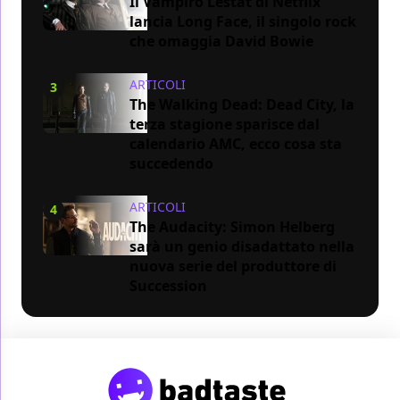
Il Vampiro Lestat di Netflix
lancia Long Face, il singolo rock
che omaggia David Bowie
ARTICOLI
3
The Walking Dead: Dead City, la
terza stagione sparisce dal
calendario AMC, ecco cosa sta
succedendo
ARTICOLI
4
The Audacity: Simon Helberg
sarà un genio disadattato nella
nuova serie del produttore di
Succession